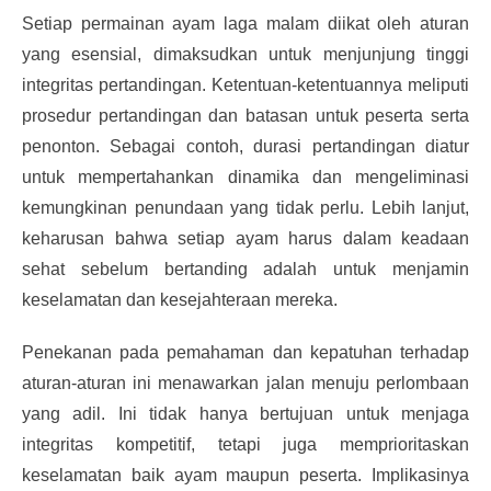
Setiap permainan ayam laga malam diikat oleh aturan
yang esensial, dimaksudkan untuk menjunjung tinggi
integritas pertandingan. Ketentuan-ketentuannya meliputi
prosedur pertandingan dan batasan untuk peserta serta
penonton. Sebagai contoh, durasi pertandingan diatur
untuk mempertahankan dinamika dan mengeliminasi
kemungkinan penundaan yang tidak perlu. Lebih lanjut,
keharusan bahwa setiap ayam harus dalam keadaan
sehat sebelum bertanding adalah untuk menjamin
keselamatan dan kesejahteraan mereka.
Penekanan pada pemahaman dan kepatuhan terhadap
aturan-aturan ini menawarkan jalan menuju perlombaan
yang adil. Ini tidak hanya bertujuan untuk menjaga
integritas kompetitif, tetapi juga memprioritaskan
keselamatan baik ayam maupun peserta. Implikasinya