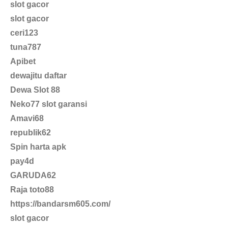
slot gacor
slot gacor
ceri123
tuna787
Apibet
dewajitu daftar
Dewa Slot 88
Neko77 slot garansi
Amavi68
republik62
Spin harta apk
pay4d
GARUDA62
Raja toto88
https://bandarsm605.com/
slot gacor