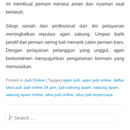
ini membuat pemain merasa aman dan nyaman saat
bertaruh.
Sikap ramah dan profesional dari tim pelayanan
meningkatkan reputasi agen sabung. Umpan balik
positif dari pemain sering kali menarik calon pemain baru.
Dengan pelayanan pelanggan yang unggul, agen
berkomitmen menyuguhkan pengalaman bermain yang
memuaskan.
Posted in
Judi Online
|
Tagged
agen judi
,
agen judi online
,
daftar
situs judi
,
judi online 24 jam
,
judi sabung ayam
,
sabung ayam
,
sabung ayam online
,
situs judi online
,
situs judi terpercaya
Search