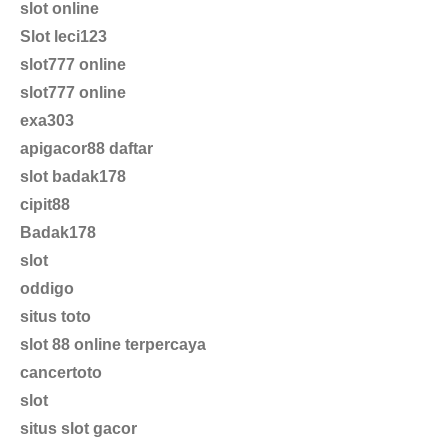
slot online
Slot leci123
slot777 online
slot777 online
exa303
apigacor88 daftar
slot badak178
cipit88
Badak178
slot
oddigo
situs toto
slot 88 online terpercaya
cancertoto
slot
situs slot gacor