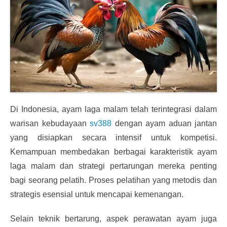
Di Indonesia, ayam laga malam telah terintegrasi dalam
warisan kebudayaan
sv388
dengan ayam aduan jantan
yang disiapkan secara intensif untuk kompetisi.
Kemampuan membedakan berbagai karakteristik ayam
laga malam dan strategi pertarungan mereka penting
bagi seorang pelatih. Proses pelatihan yang metodis dan
strategis esensial untuk mencapai kemenangan.
Selain teknik bertarung, aspek perawatan ayam juga