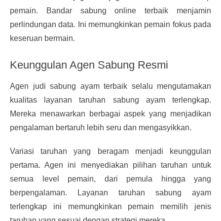
pemain. Bandar sabung online terbaik menjamin
perlindungan data. Ini memungkinkan pemain fokus pada
keseruan bermain.
Keunggulan Agen Sabung Resmi
Agen judi sabung ayam terbaik selalu mengutamakan
kualitas layanan taruhan sabung ayam terlengkap.
Mereka menawarkan berbagai aspek yang menjadikan
pengalaman bertaruh lebih seru dan mengasyikkan.
Variasi taruhan yang beragam menjadi keunggulan
pertama. Agen ini menyediakan pilihan taruhan untuk
semua level pemain, dari pemula hingga yang
berpengalaman. Layanan taruhan sabung ayam
terlengkap ini memungkinkan pemain memilih jenis
taruhan yang sesuai dengan strategi mereka.