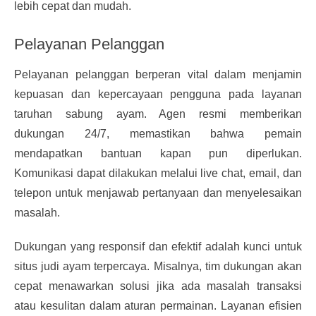
lebih cepat dan mudah.
Pelayanan Pelanggan
Pelayanan pelanggan berperan vital dalam menjamin
kepuasan dan kepercayaan pengguna pada layanan
taruhan sabung ayam. Agen resmi memberikan
dukungan 24/7, memastikan bahwa pemain
mendapatkan bantuan kapan pun diperlukan.
Komunikasi dapat dilakukan melalui live chat, email, dan
telepon untuk menjawab pertanyaan dan menyelesaikan
masalah.
Dukungan yang responsif dan efektif adalah kunci untuk
situs judi ayam terpercaya. Misalnya, tim dukungan akan
cepat menawarkan solusi jika ada masalah transaksi
atau kesulitan dalam aturan permainan. Layanan efisien