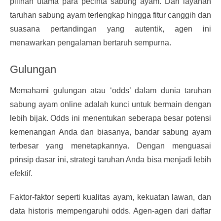
pilihan utama para pecinta sabung ayam. Dari layanan
taruhan sabung ayam terlengkap hingga fitur canggih dan
suasana pertandingan yang autentik, agen ini
menawarkan pengalaman bertaruh sempurna.
Gulungan
Memahami gulungan atau ‘odds’ dalam dunia taruhan
sabung ayam online adalah kunci untuk bermain dengan
lebih bijak. Odds ini menentukan seberapa besar potensi
kemenangan Anda dan biasanya, bandar sabung ayam
terbesar yang menetapkannya. Dengan menguasai
prinsip dasar ini, strategi taruhan Anda bisa menjadi lebih
efektif.
Faktor-faktor seperti kualitas ayam, kekuatan lawan, dan
data historis mempengaruhi odds. Agen-agen dari daftar