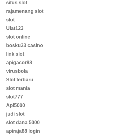
situs slot
rajamenang slot
slot
Ulat123
slot online
bosku33 casino
link slot
apigacor88
virusbola
Slot terbaru
slot mania
slot777
Api5000
judi slot
slot dana 5000
apiraja88 login