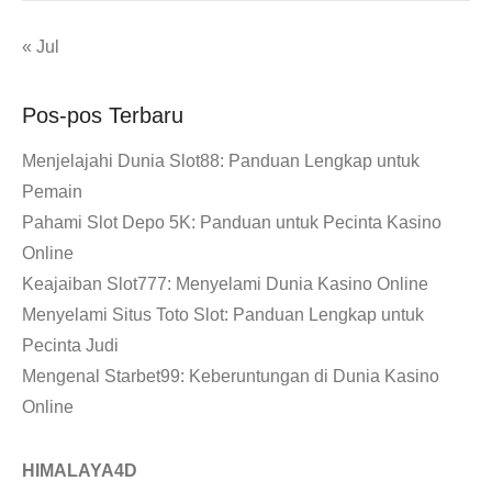
« Jul
Pos-pos Terbaru
Menjelajahi Dunia Slot88: Panduan Lengkap untuk
Pemain
Pahami Slot Depo 5K: Panduan untuk Pecinta Kasino
Online
Keajaiban Slot777: Menyelami Dunia Kasino Online
Menyelami Situs Toto Slot: Panduan Lengkap untuk
Pecinta Judi
Mengenal Starbet99: Keberuntungan di Dunia Kasino
Online
HIMALAYA4D