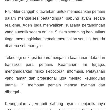
Fitur-fitur canggih ditawarkan untuk memudahkan pemain
dalam mengakses pertandingan sabung ayam secara
real-time. Agen juga menyajikan suasana pertandingan
yang autentik secara online. Sistem streaming berkualitas
tinggi memungkinkan pemain merasakan sensasi berada
di arena sebenarnya.
Teknologi enkripsi terbaru menjamin keamanan data dan
transaksi para pemain. Keamanan ini terjaga,
menghindarkan risiko kebocoran informasi. Pelayanan
yang ramah dan profesional juga menjadi keunggulan
utama. Ini membuat pemain merasa nyaman dan
dihargai.
Keunggulan agen judi sabung ayam menjadikannya