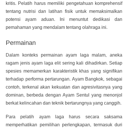
kritis. Pelatih harus memiliki pengetahuan komprehensif
tentang nutrisi dan latihan fisik untuk memaksimalkan
potensi ayam aduan. Ini menuntut dedikasi dan
pemahaman yang mendalam tentang olahraga ini.
Permainan
Dalam konteks permainan ayam laga malam, aneka
ragam jenis ayam laga elit sering kali dihadirkan. Setiap
spesies memamerkan karakteristik khas yang signifikan
terhadap performa pertarungan. Ayam Bangkok, sebagai
contoh, terkenal akan kekuatan dan agresivitasnya yang
dominan, berbeda dengan Ayam Sentul yang menonjol
berkat kelincahan dan teknik bertarungnya yang canggih.
Para pelatih ayam laga harus secara saksama
memperhatikan pemilihan perlengkapan, termasuk duri