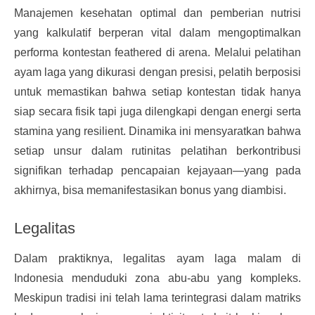
Manajemen kesehatan optimal dan pemberian nutrisi
yang kalkulatif berperan vital dalam mengoptimalkan
performa kontestan feathered di arena. Melalui pelatihan
ayam laga yang dikurasi dengan presisi, pelatih berposisi
untuk memastikan bahwa setiap kontestan tidak hanya
siap secara fisik tapi juga dilengkapi dengan energi serta
stamina yang resilient. Dinamika ini mensyaratkan bahwa
setiap unsur dalam rutinitas pelatihan berkontribusi
signifikan terhadap pencapaian kejayaan—yang pada
akhirnya, bisa memanifestasikan bonus yang diambisi.
Legalitas
Dalam praktiknya, legalitas ayam laga malam di
Indonesia menduduki zona abu-abu yang kompleks.
Meskipun tradisi ini telah lama terintegrasi dalam matriks