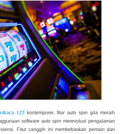
totkaca 123
kontemporer, fitur auto spin gila meraih
Penggunaan software auto spin merevolusi pengalaman
iensi. Fitur canggih ini membebaskan pemain dari