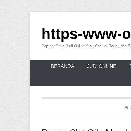
Skip
to
https-www-o
content
Seputar Situs Judi Online Slot, Casino, Togel, dan B
BERANDA
JUDI ONLINE
Tag: