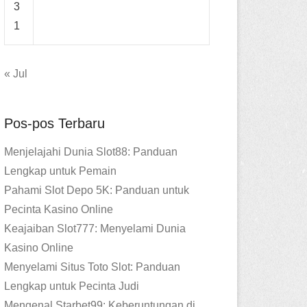
3
1
« Jul
Pos-pos Terbaru
Menjelajahi Dunia Slot88: Panduan
Lengkap untuk Pemain
Pahami Slot Depo 5K: Panduan untuk
Pecinta Kasino Online
Keajaiban Slot777: Menyelami Dunia
Kasino Online
Menyelami Situs Toto Slot: Panduan
Lengkap untuk Pecinta Judi
Mengenal Starbet99: Keberuntungan di