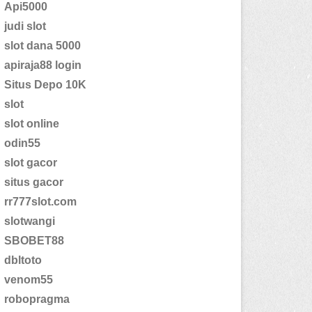
Api5000
judi slot
slot dana 5000
apiraja88 login
Situs Depo 10K
slot
slot online
odin55
slot gacor
situs gacor
rr777slot.com
slotwangi
SBOBET88
dbltoto
venom55
robopragma