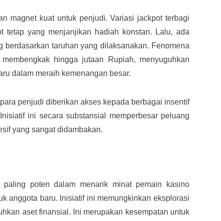
n magnet kuat untuk penjudi. Variasi jackpot terbagi
ot tetap yang menjanjikan hadiah konstan. Lalu, ada
ang berdasarkan taruhan yang dilaksanakan. Fenomena
tuk membengkak hingga jutaan Rupiah, menyuguhkan
baru dalam meraih kemenangan besar.
para penjudi diberikan akses kepada berbagai insentif
Inisiatif ini secara substansial memperbesar peluang
sif yang sangat didambakan.
t paling poten dalam menarik minat pemain kasino
ntuk anggota baru. Inisiatif ini memungkinkan eksplorasi
uhkan aset finansial. Ini merupakan kesempatan untuk