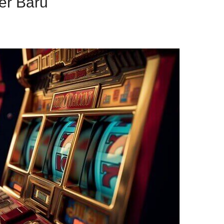
er Baru