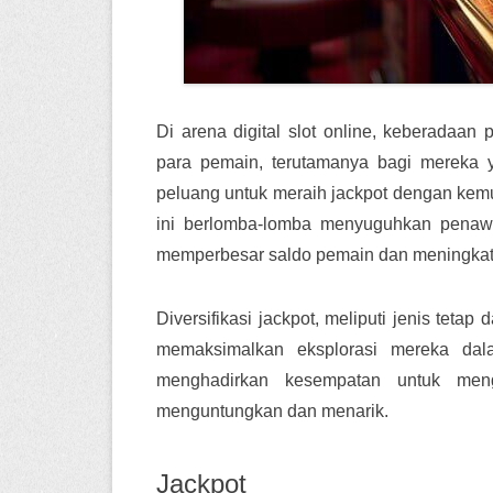
Di arena digital slot online, keberadaan
para pemain, terutamanya bagi mereka ya
peluang untuk meraih jackpot dengan kemu
ini berlomba-lomba menyuguhkan penawar
memperbesar saldo pemain dan meningkatk
Diversifikasi jackpot, meliputi jenis teta
memaksimalkan eksplorasi mereka dalam
menghadirkan kesempatan untuk meng
menguntungkan dan menarik.
Jackpot