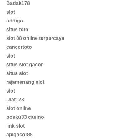
Badak178
slot
oddigo
situs toto
slot 88 online terpercaya
cancertoto
slot
situs slot gacor
situs slot
rajamenang slot
slot
Ulat123
slot online
bosku33 casino
link slot
apigacor88