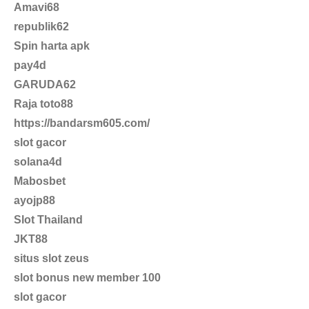
Amavi68
republik62
Spin harta apk
pay4d
GARUDA62
Raja toto88
https://bandarsm605.com/
slot gacor
solana4d
Mabosbet
ayojp88
Slot Thailand
JKT88
situs slot zeus
slot bonus new member 100
slot gacor