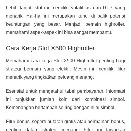
Lebih lanjut, slot ini memiliki volatilitas dan RTP yang
menarik. Hal-hal ini merupakan kunci di balik potensi
keuntungan yang besar. Menjadi pemain highroller,
memahami aspek-aspek ini bisa sangat membantu.
Cara Kerja Slot X500 Highroller
Memahami cara kerja Slot X500 Highroller penting bagi
strategi bermain yang efektif. Mesin ini memiliki fitur
menarik yang tingkatkan peluang menang.
Esensial untuk mengetahui tabel pembayaran. Informasi
ini tunjukkan jumlah koin dari kombinasi simbol.
Kemenangan bertambah seiring dengan nilai simbol.
Fitur bonus, seperti putaran gratis atau permainan bonus,
penting dalam strategi menang. Fitur ini tawarkan