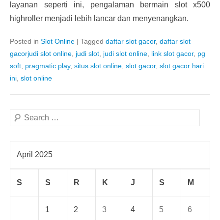
layanan seperti ini, pengalaman bermain slot x500
highroller menjadi lebih lancar dan menyenangkan.
Posted in
Slot Online
|
Tagged
daftar slot gacor
,
daftar slot
gacorjudi slot online
,
judi slot
,
judi slot online
,
link slot gacor
,
pg
soft
,
pragmatic play
,
situs slot online
,
slot gacor
,
slot gacor hari
ini
,
slot online
Search
April 2025
S
S
R
K
J
S
M
1
2
3
4
5
6