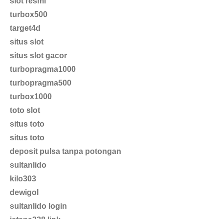
slot resmi
turbox500
target4d
situs slot
situs slot gacor
turbopragma1000
turbopragma500
turbox1000
toto slot
situs toto
situs toto
deposit pulsa tanpa potongan
sultanlido
kilo303
dewigol
sultanlido login