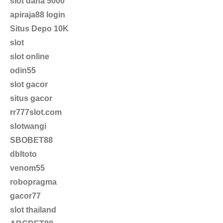
slot dana 5000
apiraja88 login
Situs Depo 10K
slot
slot online
odin55
slot gacor
situs gacor
rr777slot.com
slotwangi
SBOBET88
dbltoto
venom55
robopragma
gacor77
slot thailand