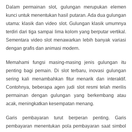
Dalam permainan slot, gulungan merupukan elemen
kunci untuk menentukan hasil putaran. Ada dua gulungan
utama: klasik dan video slot. Gulungan klasik umumnya
terdiri dari tiga sampai lima kolom yang berputar vertikal.
Sementara video slot menawarkan lebih banyak variasi
dengan grafis dan animasi modern.
Memahami fungsi masing-masing jenis gulungan itu
penting bagi pemain. Di slot terbaru, inovasi gulungan
sering kali menambahkan fitur menarik dan interaktif.
Contohnya, beberapa agen judi slot resmi telah merilis
permainan dengan gulungan yang berkembang atau
acak, meningkatkan kesempatan menang.
Garis pembayaran turut berperan penting. Garis
pembayaran menentukan pola pembayaran saat simbol