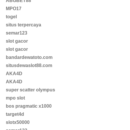
ABGBET88
MPO17
togel
situs terpercaya
semar123
slot gacor
slot gacor
bandardewatoto.com
situsdewaslot88.com
AKA4D
AKA4D
super scatter olympus
mpo slot
bos pragmatic x1000
target4d
slotx50000