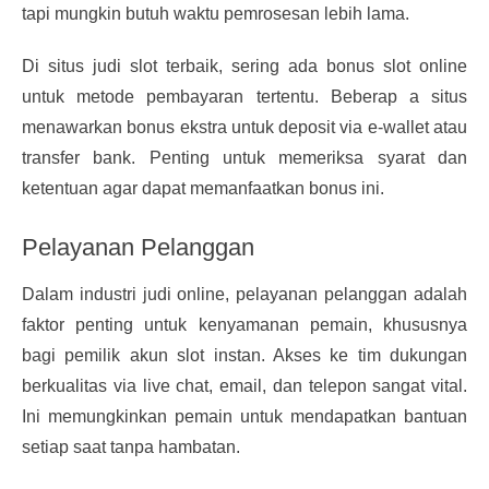
tapi mungkin butuh waktu pemrosesan lebih lama.
Di situs judi slot terbaik, sering ada bonus slot online
untuk metode pembayaran tertentu. Beberap a situs
menawarkan bonus ekstra untuk deposit via e-wallet atau
transfer bank. Penting untuk memeriksa syarat dan
ketentuan agar dapat memanfaatkan bonus ini.
Pelayanan Pelanggan
Dalam industri judi online, pelayanan pelanggan adalah
faktor penting untuk kenyamanan pemain, khususnya
bagi pemilik akun slot instan. Akses ke tim dukungan
berkualitas via live chat, email, dan telepon sangat vital.
Ini memungkinkan pemain untuk mendapatkan bantuan
setiap saat tanpa hambatan.