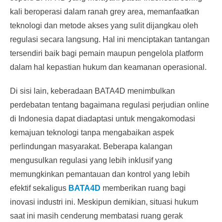
kali beroperasi dalam ranah grey area, memanfaatkan
teknologi dan metode akses yang sulit dijangkau oleh
regulasi secara langsung. Hal ini menciptakan tantangan
tersendiri baik bagi pemain maupun pengelola platform
dalam hal kepastian hukum dan keamanan operasional.
Di sisi lain, keberadaan BATA4D menimbulkan
perdebatan tentang bagaimana regulasi perjudian online
di Indonesia dapat diadaptasi untuk mengakomodasi
kemajuan teknologi tanpa mengabaikan aspek
perlindungan masyarakat. Beberapa kalangan
mengusulkan regulasi yang lebih inklusif yang
memungkinkan pemantauan dan kontrol yang lebih
efektif sekaligus
BATA4D
memberikan ruang bagi
inovasi industri ini. Meskipun demikian, situasi hukum
saat ini masih cenderung membatasi ruang gerak