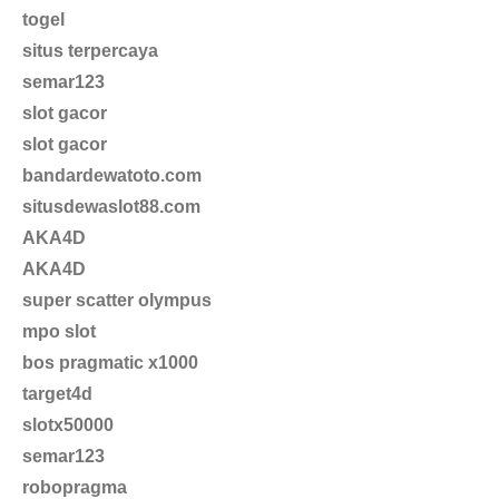
togel
situs terpercaya
semar123
slot gacor
slot gacor
bandardewatoto.com
situsdewaslot88.com
AKA4D
AKA4D
super scatter olympus
mpo slot
bos pragmatic x1000
target4d
slotx50000
semar123
robopragma