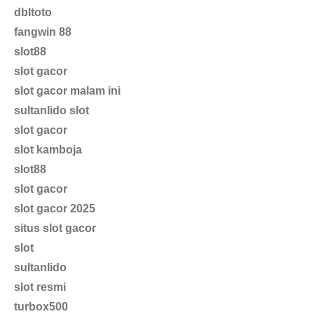
dbltoto
fangwin 88
slot88
slot gacor
slot gacor malam ini
sultanlido slot
slot gacor
slot kamboja
slot88
slot gacor
slot gacor 2025
situs slot gacor
slot
sultanlido
slot resmi
turbox500