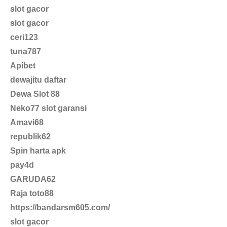
slot gacor
slot gacor
ceri123
tuna787
Apibet
dewajitu daftar
Dewa Slot 88
Neko77 slot garansi
Amavi68
republik62
Spin harta apk
pay4d
GARUDA62
Raja toto88
https://bandarsm605.com/
slot gacor