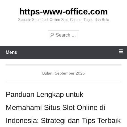
Skip
https-www-office.com
to
content
Seputar Situs Judi Online Slot, Casino, Togel, dan Bola
Search
Menu
Bulan:
September 2025
Panduan Lengkap untuk
Memahami Situs Slot Online di
Indonesia: Strategi dan Tips Terbaik