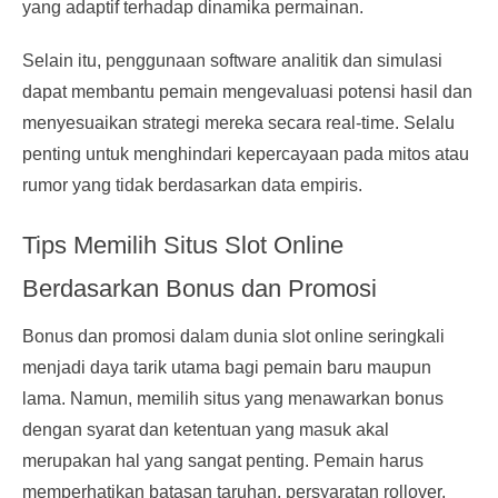
yang adaptif terhadap dinamika permainan.
Selain itu, penggunaan software analitik dan simulasi
dapat membantu pemain mengevaluasi potensi hasil dan
menyesuaikan strategi mereka secara real-time. Selalu
penting untuk menghindari kepercayaan pada mitos atau
rumor yang tidak berdasarkan data empiris.
Tips Memilih Situs Slot Online
Berdasarkan Bonus dan Promosi
Bonus dan promosi dalam dunia slot online seringkali
menjadi daya tarik utama bagi pemain baru maupun
lama. Namun, memilih situs yang menawarkan bonus
dengan syarat dan ketentuan yang masuk akal
merupakan hal yang sangat penting. Pemain harus
memperhatikan batasan taruhan, persyaratan rollover,