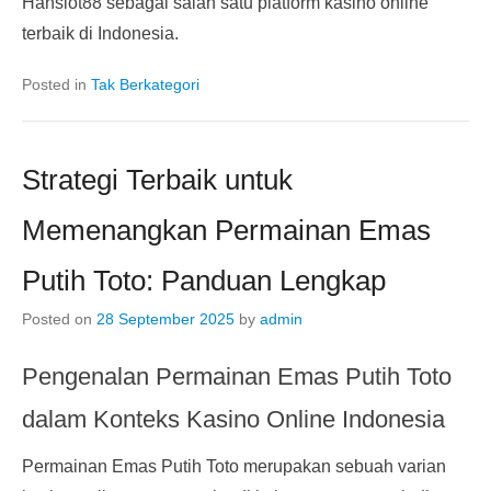
Hanslot88 sebagai salah satu platform kasino online
terbaik di Indonesia.
Posted in
Tak Berkategori
Strategi Terbaik untuk
Memenangkan Permainan Emas
Putih Toto: Panduan Lengkap
Posted on
28 September 2025
by
admin
Pengenalan Permainan Emas Putih Toto
dalam Konteks Kasino Online Indonesia
Permainan Emas Putih Toto merupakan sebuah varian