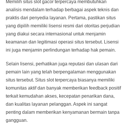
Memilih situs slot gacor terpercaya membutuhkan
analisis mendalam terhadap berbagai aspek teknis dan
praktis dari penyedia layanan. Pertama, pastikan situs
yang dipilih memiliki lisensi resmi dari otoritas perjudian
yang diakui secara internasional untuk menjamin
keamanan dan legitimasi operasi situs tersebut. Lisensi
ini juga menjamin perlindungan terhadap hak pemain.
Selain lisensi, perhatikan juga reputasi dan ulasan dari
pemain lain yang telah berpengalaman menggunakan
situs tersebut. Situs slot terpercaya biasanya memiliki
komunitas aktif dan banyak memberikan feedback positif
terkait kemudahan akses, kecepatan penarikan dana,
dan kualitas layanan pelanggan. Aspek ini sangat
penting dalam memberikan kenyamanan bermain tanpa
gangguan.