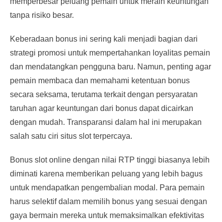
memperbesar peluang pemain untuk meraih keuntungan
tanpa risiko besar.
Keberadaan bonus ini sering kali menjadi bagian dari
strategi promosi untuk mempertahankan loyalitas pemain
dan mendatangkan pengguna baru. Namun, penting agar
pemain membaca dan memahami ketentuan bonus
secara seksama, terutama terkait dengan persyaratan
taruhan agar keuntungan dari bonus dapat dicairkan
dengan mudah. Transparansi dalam hal ini merupakan
salah satu ciri situs slot terpercaya.
Bonus slot online dengan nilai RTP tinggi biasanya lebih
diminati karena memberikan peluang yang lebih bagus
untuk mendapatkan pengembalian modal. Para pemain
harus selektif dalam memilih bonus yang sesuai dengan
gaya bermain mereka untuk memaksimalkan efektivitas