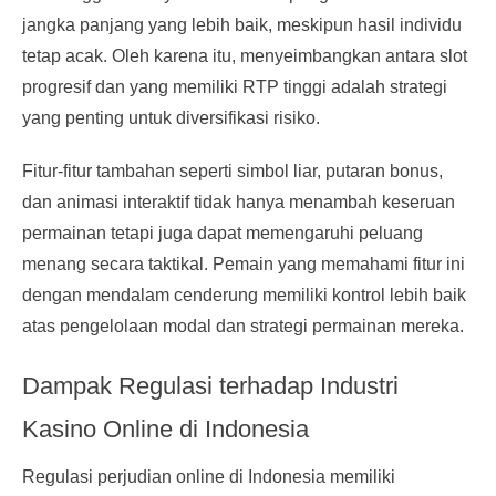
jangka panjang yang lebih baik, meskipun hasil individu
tetap acak. Oleh karena itu, menyeimbangkan antara slot
progresif dan yang memiliki RTP tinggi adalah strategi
yang penting untuk diversifikasi risiko.
Fitur-fitur tambahan seperti simbol liar, putaran bonus,
dan animasi interaktif tidak hanya menambah keseruan
permainan tetapi juga dapat memengaruhi peluang
menang secara taktikal. Pemain yang memahami fitur ini
dengan mendalam cenderung memiliki kontrol lebih baik
atas pengelolaan modal dan strategi permainan mereka.
Dampak Regulasi terhadap Industri
Kasino Online di Indonesia
Regulasi perjudian online di Indonesia memiliki