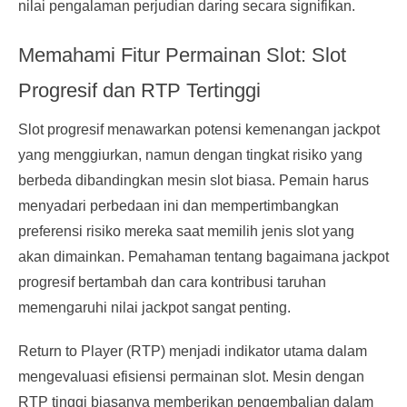
nilai pengalaman perjudian daring secara signifikan.
Memahami Fitur Permainan Slot: Slot
Progresif dan RTP Tertinggi
Slot progresif menawarkan potensi kemenangan jackpot
yang menggiurkan, namun dengan tingkat risiko yang
berbeda dibandingkan mesin slot biasa. Pemain harus
menyadari perbedaan ini dan mempertimbangkan
preferensi risiko mereka saat memilih jenis slot yang
akan dimainkan. Pemahaman tentang bagaimana jackpot
progresif bertambah dan cara kontribusi taruhan
memengaruhi nilai jackpot sangat penting.
Return to Player (RTP) menjadi indikator utama dalam
mengevaluasi efisiensi permainan slot. Mesin dengan
RTP tinggi biasanya memberikan pengembalian dalam