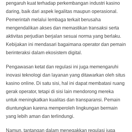
pengaruh kuat terhadap perkembangan industri kasino
daring, baik dari aspek legalitas maupun operasional.
Pemerintah melalui lembaga terkait berusaha
mengendalikan akses dan memastikan transaksi serta
aktivitas perjudian berjalan sesuai norma yang berlaku.
Kebijakan ini mendasari bagaimana operator dan pemain
berinteraksi dalam ekosistem digital.
Pengawasan ketat dan regulasi ini juga memengaruhi
inovasi teknologi dan layanan yang ditawarkan oleh situs
kasino online. Di satu sisi, hal ini dapat membatasi ruang
gerak operator, tetapi di sisi lain mendorong mereka
untuk meningkatkan kualitas dan transparansi. Pemain
diuntungkan karena memperoleh lingkungan bermain
yang lebih aman dan terlindungi.
Namun, tantangan dalam menegakkan regulasi juga