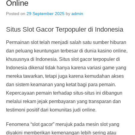
Online
Posted on
29 September 2025
by
admin
Situs Slot Gacor Terpopuler di Indonesia
Permainan slot telah menjadi salah satu sumber hiburan
dan peluang keuntungan terbesar di dunia kasino online,
khususnya di Indonesia. Situs slot gacor terpopuler di
Indonesia dikenal tidak hanya karena variasi game yang
mereka tawarkan, tetapi juga karena kemudahan akses
dan sistem keamanan yang ketat bagi para pemain.
Kepercayaan pemain terhadap situs-situs ini dibangun
melalui rekam jejak pembayaran yang transparan dan
testimoni positif dari komunitas judi online.
Fenomena “slot gacor” merujuk pada mesin slot yang
diyakini memberikan kemenangan lebih sering atau