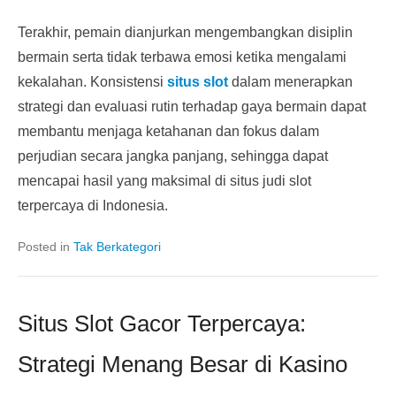
Terakhir, pemain dianjurkan mengembangkan disiplin
bermain serta tidak terbawa emosi ketika mengalami
kekalahan. Konsistensi
situs slot
dalam menerapkan
strategi dan evaluasi rutin terhadap gaya bermain dapat
membantu menjaga ketahanan dan fokus dalam
perjudian secara jangka panjang, sehingga dapat
mencapai hasil yang maksimal di situs judi slot
terpercaya di Indonesia.
Posted in
Tak Berkategori
Situs Slot Gacor Terpercaya:
Strategi Menang Besar di Kasino