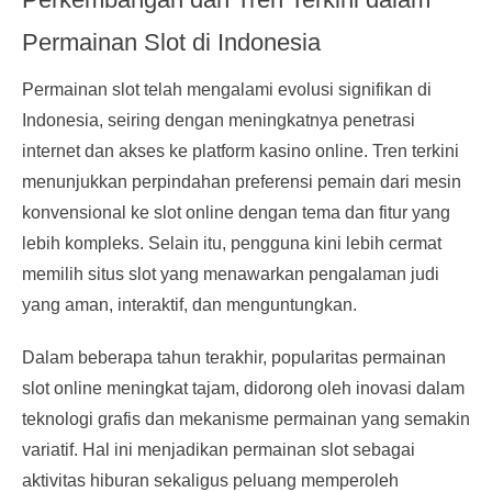
Permainan Slot di Indonesia
Permainan slot telah mengalami evolusi signifikan di
Indonesia, seiring dengan meningkatnya penetrasi
internet dan akses ke platform kasino online. Tren terkini
menunjukkan perpindahan preferensi pemain dari mesin
konvensional ke slot online dengan tema dan fitur yang
lebih kompleks. Selain itu, pengguna kini lebih cermat
memilih situs slot yang menawarkan pengalaman judi
yang aman, interaktif, dan menguntungkan.
Dalam beberapa tahun terakhir, popularitas permainan
slot online meningkat tajam, didorong oleh inovasi dalam
teknologi grafis dan mekanisme permainan yang semakin
variatif. Hal ini menjadikan permainan slot sebagai
aktivitas hiburan sekaligus peluang memperoleh