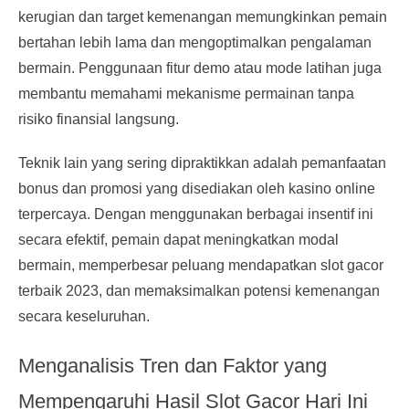
kerugian dan target kemenangan memungkinkan pemain
bertahan lebih lama dan mengoptimalkan pengalaman
bermain. Penggunaan fitur demo atau mode latihan juga
membantu memahami mekanisme permainan tanpa
risiko finansial langsung.
Teknik lain yang sering dipraktikkan adalah pemanfaatan
bonus dan promosi yang disediakan oleh kasino online
terpercaya. Dengan menggunakan berbagai insentif ini
secara efektif, pemain dapat meningkatkan modal
bermain, memperbesar peluang mendapatkan slot gacor
terbaik 2023, dan memaksimalkan potensi kemenangan
secara keseluruhan.
Menganalisis Tren dan Faktor yang
Mempengaruhi Hasil Slot Gacor Hari Ini