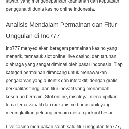
jawab, yang mengedepankan keamanan dan kepuasan
pengguna di dunia kasino online Indonesia.
Analisis Mendalam Permainan dan Fitur
Unggulan di Ino777
Ino777 menyediakan beragam permainan kasino yang
menarik, termasuk slot online, live casino, dan taruhan
olahraga yang sangat diminati oleh pasar Indonesia. Tiap
kategori permainan dirancang untuk menawarkan
pengalaman yang autentik dan interaktif, dengan grafis
berkualitas tinggi dan fitur inovatif yang menambah
keseruan bermain. Slot online, misalnya, menampilkan
tema-tema variatif dan mekanisme bonus unik yang
meningkatkan peluang pemain meraih jackpot besar.
Live casino merupakan salah satu fitur unggulan Ino777,