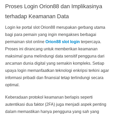
Proses Login Orion88 dan Implikasinya
terhadap Keamanan Data
Login ke portal slot Orion88 merupakan gerbang utama
bagi para pemain yang ingin mengakses berbagai
permainan slot online
Orion88 slot login
terpercaya.
Proses ini dirancang untuk memberikan keamanan
maksimal guna melindungi data sensitif pengguna dari
ancaman dunia digital yang semakin kompleks. Setiap
upaya login memanfaatkan teknologi enkripsi terkini agar
informasi pribadi dan finansial tetap terlindungi secara
optimal.
Keberadaan protokol keamanan berlapis seperti
autentikasi dua faktor (2FA) juga menjadi aspek penting
dalam memastikan hanya pengguna yang sah yang