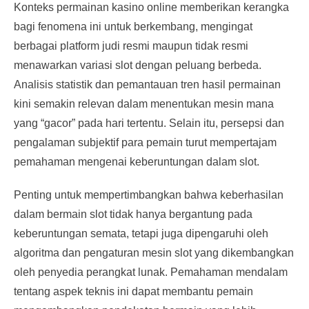
Konteks permainan kasino online memberikan kerangka
bagi fenomena ini untuk berkembang, mengingat
berbagai platform judi resmi maupun tidak resmi
menawarkan variasi slot dengan peluang berbeda.
Analisis statistik dan pemantauan tren hasil permainan
kini semakin relevan dalam menentukan mesin mana
yang “gacor” pada hari tertentu. Selain itu, persepsi dan
pengalaman subjektif para pemain turut mempertajam
pemahaman mengenai keberuntungan dalam slot.
Penting untuk mempertimbangkan bahwa keberhasilan
dalam bermain slot tidak hanya bergantung pada
keberuntungan semata, tetapi juga dipengaruhi oleh
algoritma dan pengaturan mesin slot yang dikembangkan
oleh penyedia perangkat lunak. Pemahaman mendalam
tentang aspek teknis ini dapat membantu pemain