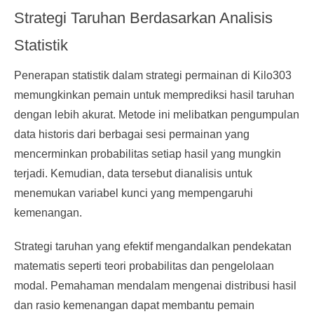
Strategi Taruhan Berdasarkan Analisis
Statistik
Penerapan statistik dalam strategi permainan di Kilo303
memungkinkan pemain untuk memprediksi hasil taruhan
dengan lebih akurat. Metode ini melibatkan pengumpulan
data historis dari berbagai sesi permainan yang
mencerminkan probabilitas setiap hasil yang mungkin
terjadi. Kemudian, data tersebut dianalisis untuk
menemukan variabel kunci yang mempengaruhi
kemenangan.
Strategi taruhan yang efektif mengandalkan pendekatan
matematis seperti teori probabilitas dan pengelolaan
modal. Pemahaman mendalam mengenai distribusi hasil
dan rasio kemenangan dapat membantu pemain