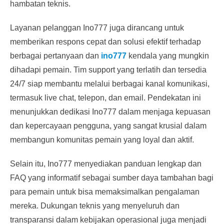
hambatan teknis.
Layanan pelanggan Ino777 juga dirancang untuk
memberikan respons cepat dan solusi efektif terhadap
berbagai pertanyaan dan
ino777
kendala yang mungkin
dihadapi pemain. Tim support yang terlatih dan tersedia
24/7 siap membantu melalui berbagai kanal komunikasi,
termasuk live chat, telepon, dan email. Pendekatan ini
menunjukkan dedikasi Ino777 dalam menjaga kepuasan
dan kepercayaan pengguna, yang sangat krusial dalam
membangun komunitas pemain yang loyal dan aktif.
Selain itu, Ino777 menyediakan panduan lengkap dan
FAQ yang informatif sebagai sumber daya tambahan bagi
para pemain untuk bisa memaksimalkan pengalaman
mereka. Dukungan teknis yang menyeluruh dan
transparansi dalam kebijakan operasional juga menjadi