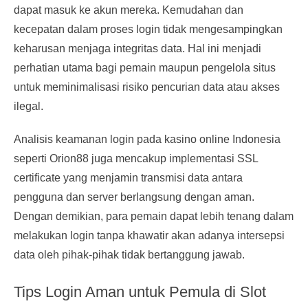
dapat masuk ke akun mereka. Kemudahan dan
kecepatan dalam proses login tidak mengesampingkan
keharusan menjaga integritas data. Hal ini menjadi
perhatian utama bagi pemain maupun pengelola situs
untuk meminimalisasi risiko pencurian data atau akses
ilegal.
Analisis keamanan login pada kasino online Indonesia
seperti Orion88 juga mencakup implementasi SSL
certificate yang menjamin transmisi data antara
pengguna dan server berlangsung dengan aman.
Dengan demikian, para pemain dapat lebih tenang dalam
melakukan login tanpa khawatir akan adanya intersepsi
data oleh pihak-pihak tidak bertanggung jawab.
Tips Login Aman untuk Pemula di Slot