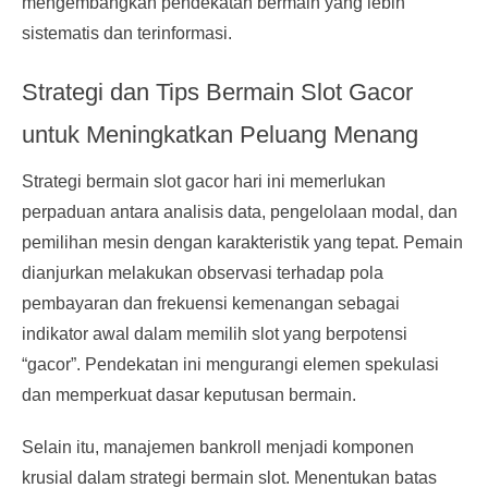
mengembangkan pendekatan bermain yang lebih
sistematis dan terinformasi.
Strategi dan Tips Bermain Slot Gacor
untuk Meningkatkan Peluang Menang
Strategi bermain slot gacor hari ini memerlukan
perpaduan antara analisis data, pengelolaan modal, dan
pemilihan mesin dengan karakteristik yang tepat. Pemain
dianjurkan melakukan observasi terhadap pola
pembayaran dan frekuensi kemenangan sebagai
indikator awal dalam memilih slot yang berpotensi
“gacor”. Pendekatan ini mengurangi elemen spekulasi
dan memperkuat dasar keputusan bermain.
Selain itu, manajemen bankroll menjadi komponen
krusial dalam strategi bermain slot. Menentukan batas