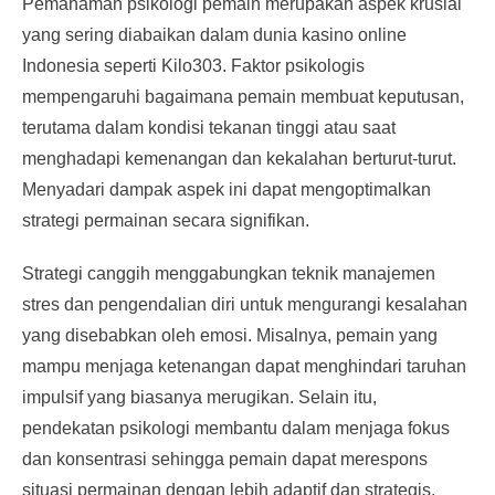
Pemahaman psikologi pemain merupakan aspek krusial
yang sering diabaikan dalam dunia kasino online
Indonesia seperti Kilo303. Faktor psikologis
mempengaruhi bagaimana pemain membuat keputusan,
terutama dalam kondisi tekanan tinggi atau saat
menghadapi kemenangan dan kekalahan berturut-turut.
Menyadari dampak aspek ini dapat mengoptimalkan
strategi permainan secara signifikan.
Strategi canggih menggabungkan teknik manajemen
stres dan pengendalian diri untuk mengurangi kesalahan
yang disebabkan oleh emosi. Misalnya, pemain yang
mampu menjaga ketenangan dapat menghindari taruhan
impulsif yang biasanya merugikan. Selain itu,
pendekatan psikologi membantu dalam menjaga fokus
dan konsentrasi sehingga pemain dapat merespons
situasi permainan dengan lebih adaptif dan strategis.