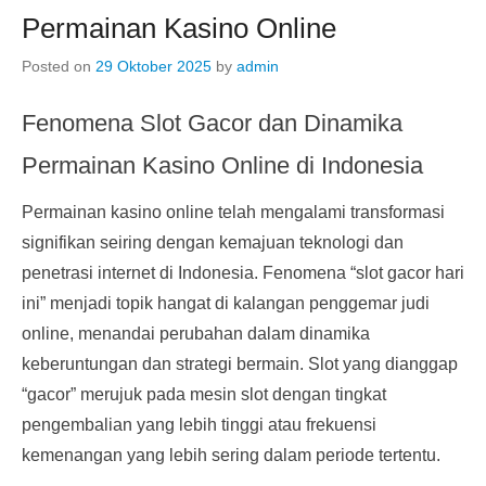
Permainan Kasino Online
Posted on
29 Oktober 2025
by
admin
Fenomena Slot Gacor dan Dinamika
Permainan Kasino Online di Indonesia
Permainan kasino online telah mengalami transformasi
signifikan seiring dengan kemajuan teknologi dan
penetrasi internet di Indonesia. Fenomena “slot gacor hari
ini” menjadi topik hangat di kalangan penggemar judi
online, menandai perubahan dalam dinamika
keberuntungan dan strategi bermain. Slot yang dianggap
“gacor” merujuk pada mesin slot dengan tingkat
pengembalian yang lebih tinggi atau frekuensi
kemenangan yang lebih sering dalam periode tertentu.