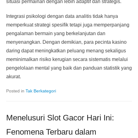
situasi permainan dengan lebih adaptif dan strategis.
Integrasi psikologi dengan data analitis tidak hanya
memperkuat strategi spesifik tetapi juga memperpanjang
pengalaman bermain yang berkelanjutan dan
menyenangkan. Dengan demikian, para pecinta kasino
daring dapat meningkatkan peluang menang sekaligus
meminimalkan risiko kerugian secara sistematis melalui
pengelolaan mental yang baik dan panduan statistik yang
akurat.
Posted in
Tak Berkategori
Menelusuri Slot Gacor Hari Ini:
Fenomena Terbaru dalam