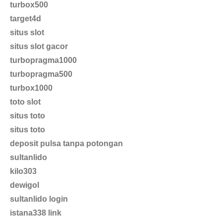
turbox500
target4d
situs slot
situs slot gacor
turbopragma1000
turbopragma500
turbox1000
toto slot
situs toto
situs toto
deposit pulsa tanpa potongan
sultanlido
kilo303
dewigol
sultanlido login
istana338 link