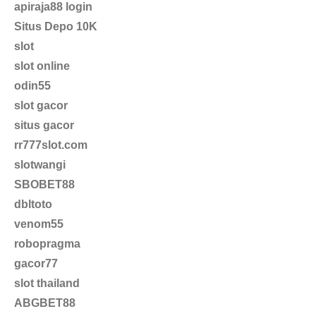
apiraja88 login
Situs Depo 10K
slot
slot online
odin55
slot gacor
situs gacor
rr777slot.com
slotwangi
SBOBET88
dbltoto
venom55
robopragma
gacor77
slot thailand
ABGBET88