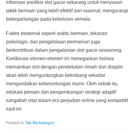
informasi prediksi slot gacor sekarang untuk menyusun
taktik bermain yang lebih efektif dan rasional, mengurangi
ketergantungan pada kebetulan semata.
Faktor eksternal seperti waktu bermain, tekanan
psikologis, dan pengelolaan permainan juga
berkontribusi dalam pengalaman slot gacor seseorang.
Kombinasi elemen-elemen ini menegaskan bahwa
memainkan slot dengan pendekatan ilmiah dan disiplin
akan lebih menguntungkan ketimbang sekadar
mengandalkan keberuntungan murni. Oleh sebab itu,
edukasi pemain dan pengembangan strategi adaptif
sangatlah vital dalam era perjudian online yang kompetitif
saat ini.
Posted in
Tak Berkategori