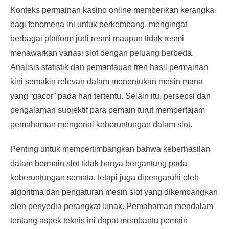
Konteks permainan kasino online memberikan kerangka
bagi fenomena ini untuk berkembang, mengingat
berbagai platform judi resmi maupun tidak resmi
menawarkan variasi slot dengan peluang berbeda.
Analisis statistik dan pemantauan tren hasil permainan
kini semakin relevan dalam menentukan mesin mana
yang “gacor” pada hari tertentu. Selain itu, persepsi dan
pengalaman subjektif para pemain turut mempertajam
pemahaman mengenai keberuntungan dalam slot.
Penting untuk mempertimbangkan bahwa keberhasilan
dalam bermain slot tidak hanya bergantung pada
keberuntungan semata, tetapi juga dipengaruhi oleh
algoritma dan pengaturan mesin slot yang dikembangkan
oleh penyedia perangkat lunak. Pemahaman mendalam
tentang aspek teknis ini dapat membantu pemain