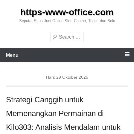
Skip
https-www-office.com
to
content
Seputar Situs Judi Online Slot, Casino, Togel, dan Bola
Search
Menu
Hari:
29 Oktober 2025
Strategi Canggih untuk
Memenangkan Permainan di
Kilo303: Analisis Mendalam untuk