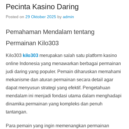
Pecinta Kasino Daring
Posted on
29 Oktober 2025
by
admin
Pemahaman Mendalam tentang
Permainan Kilo303
Kilo303
kilo303
merupakan salah satu platform kasino
online Indonesia yang menawarkan berbagai permainan
judi daring yang populer. Pemain diharuskan memahami
mekanisme dan aturan permainan secara detail agar
dapat menyusun strategi yang efektif. Pengetahuan
mendalam ini menjadi fondasi utama dalam menghadapi
dinamika permainan yang kompleks dan penuh
tantangan.
Para pemain yang ingin memenangkan permainan