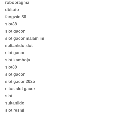
robopragma
dbltoto
fangwin 88
slot88
slot gacor
slot gacor malam ini
sultanlido slot
slot gacor
slot kamboja
slot88
slot gacor
slot gacor 2025
situs slot gacor
slot
sultanlido
slot resmi