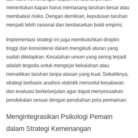
menentukan kapan harus memasang taruhan besar atau
membatasi risiko. Dengan demikian, keputusan taruhan
menjadi lebih rasional dan berdasarkan bukti empiris.
Implementasi strategi ini juga membutuhkan disiplin
tinggi dan konsistensi dalam mengikuti aturan yang
sudah ditetapkan. Kesalahan umum yang sering terjadi
adalah tergoda untuk mengejar kekalahan atau
menaikkan taruhan tanpa alasan yang kuat. Sebaliknya,
strategi berbasis analisis statistik menuntut kesabaran
dan evaluasi berkelanjutan agar dapat menyesuaikan
pendekatan sesuai dengan perubahan pola permainan.
Mengintegrasikan Psikologi Pemain
dalam Strategi Kemenangan