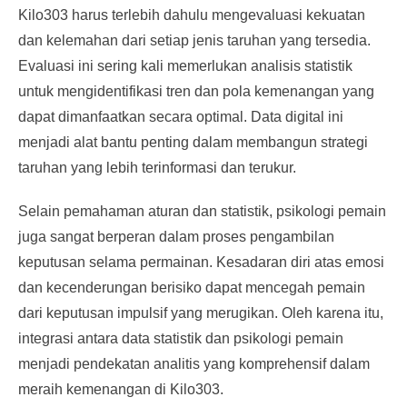
Kilo303 harus terlebih dahulu mengevaluasi kekuatan
dan kelemahan dari setiap jenis taruhan yang tersedia.
Evaluasi ini sering kali memerlukan analisis statistik
untuk mengidentifikasi tren dan pola kemenangan yang
dapat dimanfaatkan secara optimal. Data digital ini
menjadi alat bantu penting dalam membangun strategi
taruhan yang lebih terinformasi dan terukur.
Selain pemahaman aturan dan statistik, psikologi pemain
juga sangat berperan dalam proses pengambilan
keputusan selama permainan. Kesadaran diri atas emosi
dan kecenderungan berisiko dapat mencegah pemain
dari keputusan impulsif yang merugikan. Oleh karena itu,
integrasi antara data statistik dan psikologi pemain
menjadi pendekatan analitis yang komprehensif dalam
meraih kemenangan di Kilo303.