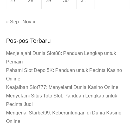
27
28
29
30
31
« Sep
Nov »
Pos-pos Terbaru
Menjelajahi Dunia Slot88: Panduan Lengkap untuk
Pemain
Pahami Slot Depo 5K: Panduan untuk Pecinta Kasino
Online
Keajaiban Slot777: Menyelami Dunia Kasino Online
Menyelami Situs Toto Slot: Panduan Lengkap untuk
Pecinta Judi
Mengenal Starbet99: Keberuntungan di Dunia Kasino
Online