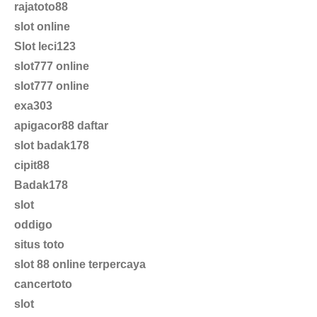
rajatoto88
slot online
Slot leci123
slot777 online
slot777 online
exa303
apigacor88 daftar
slot badak178
cipit88
Badak178
slot
oddigo
situs toto
slot 88 online terpercaya
cancertoto
slot