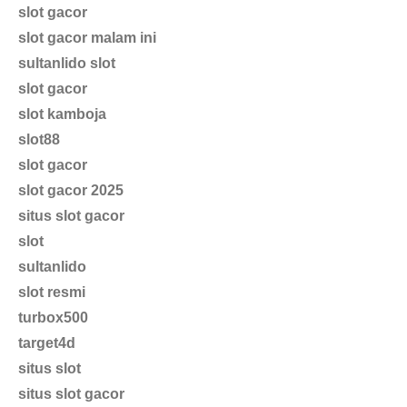
slot gacor
slot gacor malam ini
sultanlido slot
slot gacor
slot kamboja
slot88
slot gacor
slot gacor 2025
situs slot gacor
slot
sultanlido
slot resmi
turbox500
target4d
situs slot
situs slot gacor