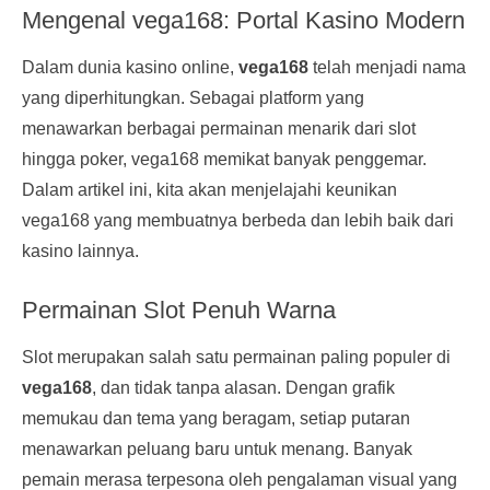
Mengenal vega168: Portal Kasino Modern
Dalam dunia kasino online,
vega168
telah menjadi nama
yang diperhitungkan. Sebagai platform yang
menawarkan berbagai permainan menarik dari slot
hingga poker, vega168 memikat banyak penggemar.
Dalam artikel ini, kita akan menjelajahi keunikan
vega168 yang membuatnya berbeda dan lebih baik dari
kasino lainnya.
Permainan Slot Penuh Warna
Slot merupakan salah satu permainan paling populer di
vega168
, dan tidak tanpa alasan. Dengan grafik
memukau dan tema yang beragam, setiap putaran
menawarkan peluang baru untuk menang. Banyak
pemain merasa terpesona oleh pengalaman visual yang