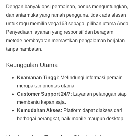
Dengan banyak opsi permainan, bonus menguntungkan,
dan antarmuka yang ramah pengguna, tidak ada alasan
untuk ragu memilih vega168 sebagai pilihan utama Anda.
Penyediaan layanan yang responsif dan beragam
metode pembayaran memastikan pengalaman berjalan
tanpa hambatan.
Keunggulan Utama
Keamanan Tinggi:
Melindungi informasi pemain
merupakan prioritas utama.
Customer Support 24/7:
Layanan pelanggan siap
membantu kapan saja.
Kemudahan Akses:
Platform dapat diakses dari
berbagai perangkat, baik mobile maupun desktop.