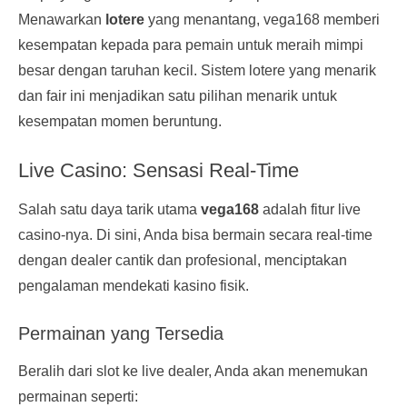
Menawarkan
lotere
yang menantang, vega168 memberi
kesempatan kepada para pemain untuk meraih mimpi
besar dengan taruhan kecil. Sistem lotere yang menarik
dan fair ini menjadikan satu pilihan menarik untuk
kesempatan momen beruntung.
Live Casino: Sensasi Real-Time
Salah satu daya tarik utama
vega168
adalah fitur live
casino-nya. Di sini, Anda bisa bermain secara real-time
dengan dealer cantik dan profesional, menciptakan
pengalaman mendekati kasino fisik.
Permainan yang Tersedia
Beralih dari slot ke live dealer, Anda akan menemukan
permainan seperti: