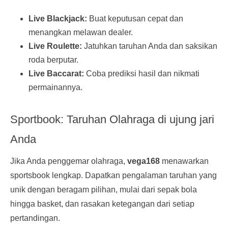
Live Blackjack:
Buat keputusan cepat dan
menangkan melawan dealer.
Live Roulette:
Jatuhkan taruhan Anda dan saksikan
roda berputar.
Live Baccarat:
Coba prediksi hasil dan nikmati
permainannya.
Sportbook: Taruhan Olahraga di ujung jari
Anda
Jika Anda penggemar olahraga,
vega168
menawarkan
sportsbook lengkap. Dapatkan pengalaman taruhan yang
unik dengan beragam pilihan, mulai dari sepak bola
hingga basket, dan rasakan ketegangan dari setiap
pertandingan.