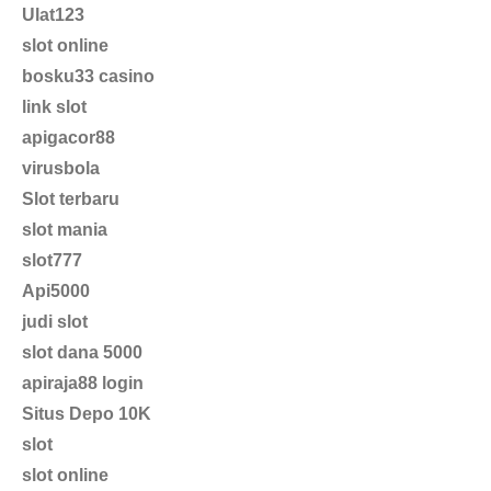
Ulat123
slot online
bosku33 casino
link slot
apigacor88
virusbola
Slot terbaru
slot mania
slot777
Api5000
judi slot
slot dana 5000
apiraja88 login
Situs Depo 10K
slot
slot online