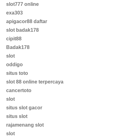
slot777 online
exa303
apigacor88 daftar
slot badak178
cipit88
Badak178
slot
oddigo
situs toto
slot 88 online terpercaya
cancertoto
slot
situs slot gacor
situs slot
rajamenang slot
slot