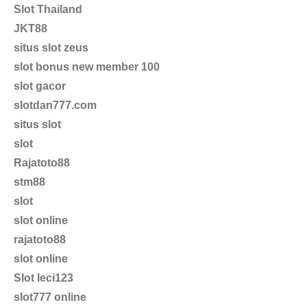
Slot Thailand
JKT88
situs slot zeus
slot bonus new member 100
slot gacor
slotdan777.com
situs slot
slot
Rajatoto88
stm88
slot
slot online
rajatoto88
slot online
Slot leci123
slot777 online