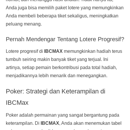
Anda juga bisa memilih paket lotere yang memungkinkan
Anda membeli beberapa tiket sekaligus, meningkatkan
peluang menang.
Pernah Mendengar Tentang Lotere Progresif?
Lotere progresif di
IBCMAX
memungkinkan hadiah terus
tumbuh seiring makin banyak tiket yang terjual. Ini
artinya, setiap pemain berkontribusi pada total hadiah,
menjadikannya lebih menarik dan menegangkan.
Poker: Strategi dan Keterampilan di
IBCMax
Poker adalah permainan yang sangat bergantung pada
keterampilan. Di
IBCMAX
, Anda akan menemukan tabel