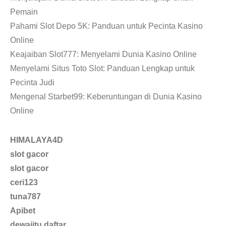
Pemain
Pahami Slot Depo 5K: Panduan untuk Pecinta Kasino
Online
Keajaiban Slot777: Menyelami Dunia Kasino Online
Menyelami Situs Toto Slot: Panduan Lengkap untuk
Pecinta Judi
Mengenal Starbet99: Keberuntungan di Dunia Kasino
Online
HIMALAYA4D
slot gacor
slot gacor
ceri123
tuna787
Apibet
dewajitu daftar