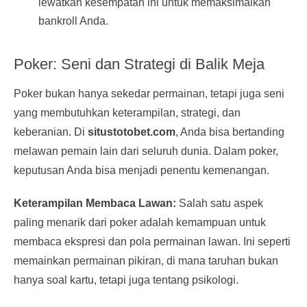
lewatkan kesempatan ini untuk memaksimalkan
bankroll Anda.
Poker: Seni dan Strategi di Balik Meja
Poker bukan hanya sekedar permainan, tetapi juga seni
yang membutuhkan keterampilan, strategi, dan
keberanian. Di
situstotobet.com
, Anda bisa bertanding
melawan pemain lain dari seluruh dunia. Dalam poker,
keputusan Anda bisa menjadi penentu kemenangan.
Keterampilan Membaca Lawan:
Salah satu aspek
paling menarik dari poker adalah kemampuan untuk
membaca ekspresi dan pola permainan lawan. Ini seperti
memainkan permainan pikiran, di mana taruhan bukan
hanya soal kartu, tetapi juga tentang psikologi.