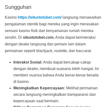
Sungguhan
Kasino
https://situstotobet.com/
langsung menawarkan
pengalaman otentik bagi mereka yang ingin merasakan
sensasi kasino fisik dari kenyamanan rumah mereka
sendiri. Di
situstotobet.com
, Anda dapat berinteraksi
dengan dealer langsung dan pemain lain dalam
permainan seperti blackjack, roulette, dan baccarat.
Interaksi Sosial:
Anda dapat bercakap-cakap
dengan dealer, membuat suasana lebih hangat. Ini
memberi nuansa bahwa Anda benar-benar berada
di kasino.
Meningkatkan Kepercayaan:
Melihat permainan
secara langsung meningkatkan transparansi dan
kepercayaan saat bermain.