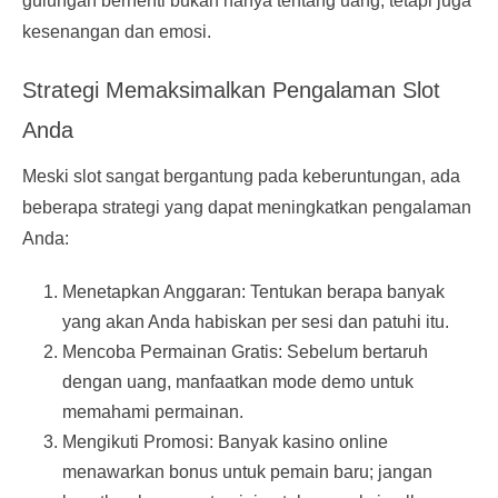
gulungan berhenti bukan hanya tentang uang, tetapi juga
kesenangan dan emosi.
Strategi Memaksimalkan Pengalaman Slot
Anda
Meski slot sangat bergantung pada keberuntungan, ada
beberapa strategi yang dapat meningkatkan pengalaman
Anda:
Menetapkan Anggaran: Tentukan berapa banyak
yang akan Anda habiskan per sesi dan patuhi itu.
Mencoba Permainan Gratis: Sebelum bertaruh
dengan uang, manfaatkan mode demo untuk
memahami permainan.
Mengikuti Promosi: Banyak kasino online
menawarkan bonus untuk pemain baru; jangan