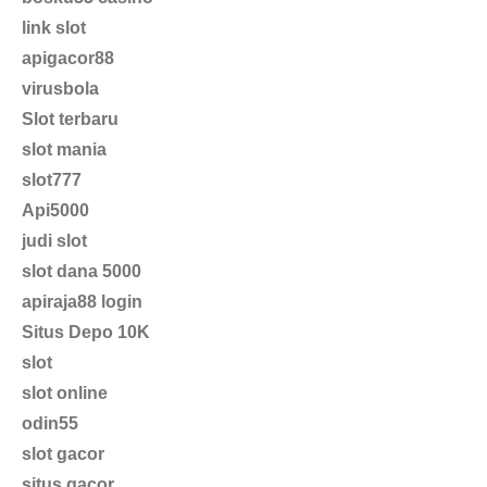
link slot
apigacor88
virusbola
Slot terbaru
slot mania
slot777
Api5000
judi slot
slot dana 5000
apiraja88 login
Situs Depo 10K
slot
slot online
odin55
slot gacor
situs gacor