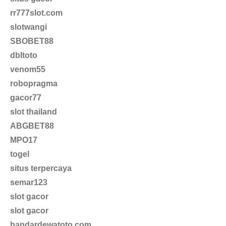
rr777slot.com
slotwangi
SBOBET88
dbltoto
venom55
robopragma
gacor77
slot thailand
ABGBET88
MPO17
togel
situs terpercaya
semar123
slot gacor
slot gacor
bandardewatoto.com