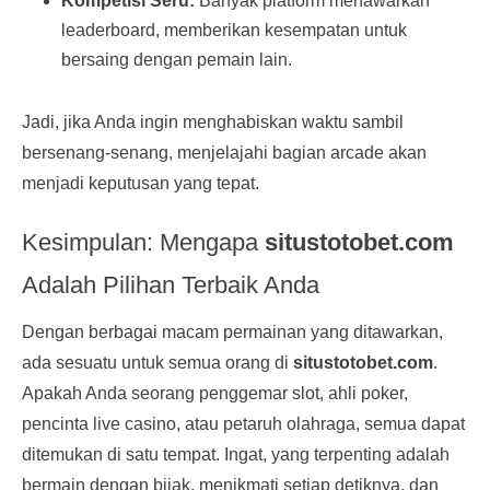
Kompetisi Seru:
Banyak platform menawarkan
leaderboard, memberikan kesempatan untuk
bersaing dengan pemain lain.
Jadi, jika Anda ingin menghabiskan waktu sambil
bersenang-senang, menjelajahi bagian arcade akan
menjadi keputusan yang tepat.
Kesimpulan: Mengapa
situstotobet.com
Adalah Pilihan Terbaik Anda
Dengan berbagai macam permainan yang ditawarkan,
ada sesuatu untuk semua orang di
situstotobet.com
.
Apakah Anda seorang penggemar slot, ahli poker,
pencinta live casino, atau petaruh olahraga, semua dapat
ditemukan di satu tempat. Ingat, yang terpenting adalah
bermain dengan bijak, menikmati setiap detiknya, dan