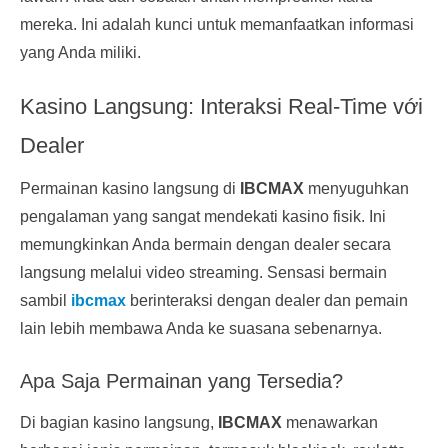
mereka. Ini adalah kunci untuk memanfaatkan informasi
yang Anda miliki.
Kasino Langsung: Interaksi Real-Time với
Dealer
Permainan kasino langsung di
IBCMAX
menyuguhkan
pengalaman yang sangat mendekati kasino fisik. Ini
memungkinkan Anda bermain dengan dealer secara
langsung melalui video streaming. Sensasi bermain
sambil
ibcmax
berinteraksi dengan dealer dan pemain
lain lebih membawa Anda ke suasana sebenarnya.
Apa Saja Permainan yang Tersedia?
Di bagian kasino langsung,
IBCMAX
menawarkan