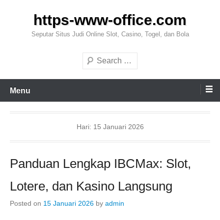
Skip
https-www-office.com
to
content
Seputar Situs Judi Online Slot, Casino, Togel, dan Bola
Search
Menu
Hari:
15 Januari 2026
Panduan Lengkap IBCMax: Slot,
Lotere, dan Kasino Langsung
Posted on
15 Januari 2026
by
admin