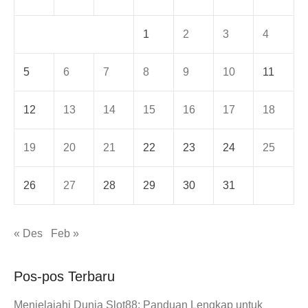
1
2
3
4
5
6
7
8
9
10
11
12
13
14
15
16
17
18
19
20
21
22
23
24
25
26
27
28
29
30
31
« Des
Feb »
Pos-pos Terbaru
Menjelajahi Dunia Slot88: Panduan Lengkap untuk