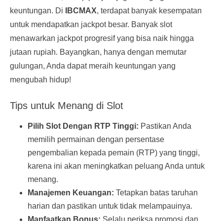
keuntungan. Di
IBCMAX
, terdapat banyak kesempatan
untuk mendapatkan jackpot besar. Banyak slot
menawarkan jackpot progresif yang bisa naik hingga
jutaan rupiah. Bayangkan, hanya dengan memutar
gulungan, Anda dapat meraih keuntungan yang
mengubah hidup!
Tips untuk Menang di Slot
Pilih Slot Dengan RTP Tinggi:
Pastikan Anda
memilih permainan dengan persentase
pengembalian kepada pemain (RTP) yang tinggi,
karena ini akan meningkatkan peluang Anda untuk
menang.
Manajemen Keuangan:
Tetapkan batas taruhan
harian dan pastikan untuk tidak melampauinya.
Manfaatkan Bonus:
Selalu periksa promosi dan