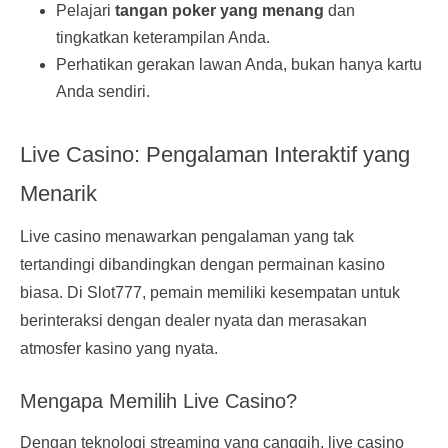
Pelajari
tangan poker yang menang
dan
tingkatkan keterampilan Anda.
Perhatikan gerakan lawan Anda, bukan hanya kartu
Anda sendiri.
Live Casino: Pengalaman Interaktif yang
Menarik
Live casino menawarkan pengalaman yang tak
tertandingi dibandingkan dengan permainan kasino
biasa. Di Slot777, pemain memiliki kesempatan untuk
berinteraksi dengan dealer nyata dan merasakan
atmosfer kasino yang nyata.
Mengapa Memilih Live Casino?
Dengan teknologi streaming yang canggih, live casino