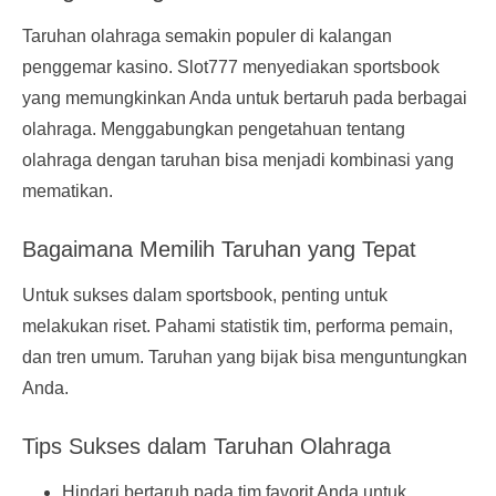
Taruhan olahraga semakin populer di kalangan
penggemar kasino. Slot777 menyediakan sportsbook
yang memungkinkan Anda untuk bertaruh pada berbagai
olahraga. Menggabungkan pengetahuan tentang
olahraga dengan taruhan bisa menjadi kombinasi yang
mematikan.
Bagaimana Memilih Taruhan yang Tepat
Untuk sukses dalam sportsbook, penting untuk
melakukan riset. Pahami statistik tim, performa pemain,
dan tren umum. Taruhan yang bijak bisa menguntungkan
Anda.
Tips Sukses dalam Taruhan Olahraga
Hindari bertaruh pada tim favorit Anda untuk