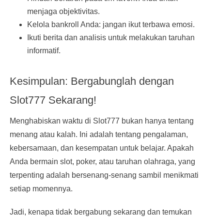
menjaga objektivitas.
Kelola bankroll Anda: jangan ikut terbawa emosi.
Ikuti berita dan analisis untuk melakukan taruhan
informatif.
Kesimpulan: Bergabunglah dengan
Slot777 Sekarang!
Menghabiskan waktu di Slot777 bukan hanya tentang
menang atau kalah. Ini adalah tentang pengalaman,
kebersamaan, dan kesempatan untuk belajar. Apakah
Anda bermain slot, poker, atau taruhan olahraga, yang
terpenting adalah bersenang-senang sambil menikmati
setiap momennya.
Jadi, kenapa tidak bergabung sekarang dan temukan