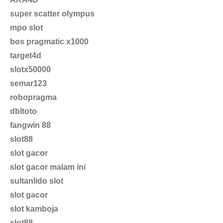
super scatter olympus
mpo slot
bos pragmatic x1000
target4d
slotx50000
semar123
robopragma
dbltoto
fangwin 88
slot88
slot gacor
slot gacor malam ini
sultanlido slot
slot gacor
slot kamboja
slot88