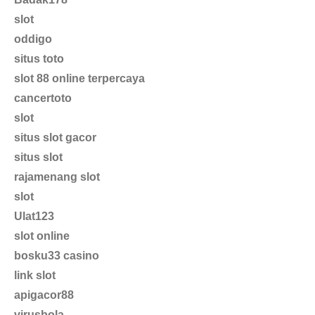
slot
oddigo
situs toto
slot 88 online terpercaya
cancertoto
slot
situs slot gacor
situs slot
rajamenang slot
slot
Ulat123
slot online
bosku33 casino
link slot
apigacor88
virusbola