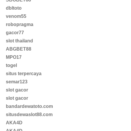
dbltoto
venom55
robopragma
gacor77
slot thailand
ABGBET88
MPO17
togel
situs terpercaya
semar123
slot gacor
slot gacor
bandardewatoto.com
situsdewaslot88.com
AKA4D
AKA4D