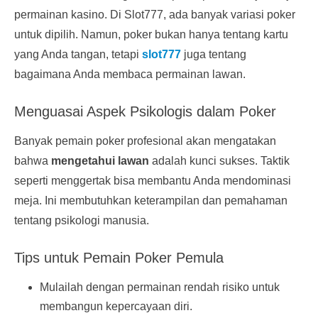
permainan kasino. Di Slot777, ada banyak variasi poker
untuk dipilih. Namun, poker bukan hanya tentang kartu
yang Anda tangan, tetapi
slot777
juga tentang
bagaimana Anda membaca permainan lawan.
Menguasai Aspek Psikologis dalam Poker
Banyak pemain poker profesional akan mengatakan
bahwa
mengetahui lawan
adalah kunci sukses. Taktik
seperti menggertak bisa membantu Anda mendominasi
meja. Ini membutuhkan keterampilan dan pemahaman
tentang psikologi manusia.
Tips untuk Pemain Poker Pemula
Mulailah dengan permainan rendah risiko untuk
membangun kepercayaan diri.