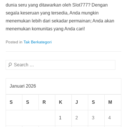
dunia seru yang ditawarkan oleh Slot777? Dengan
segala keseruan yang tersedia, Anda mungkin
menemukan lebih dari sekadar permainan; Anda akan
menemukan komunitas yang Anda cari!
Posted in
Tak Berkategori
Search
Januari 2026
S
S
R
K
J
S
M
1
2
3
4