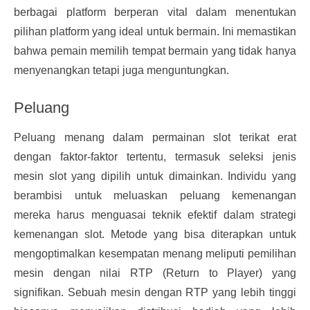
berbagai platform berperan vital dalam menentukan
pilihan platform yang ideal untuk bermain. Ini memastikan
bahwa pemain memilih tempat bermain yang tidak hanya
menyenangkan tetapi juga menguntungkan.
Peluang
Peluang menang dalam permainan slot terikat erat
dengan faktor-faktor tertentu, termasuk seleksi jenis
mesin slot yang dipilih untuk dimainkan. Individu yang
berambisi untuk meluaskan peluang kemenangan
mereka harus menguasai teknik efektif dalam strategi
kemenangan slot. Metode yang bisa diterapkan untuk
mengoptimalkan kesempatan menang meliputi pemilihan
mesin dengan nilai RTP (Return to Player) yang
signifikan. Sebuah mesin dengan RTP yang lebih tinggi