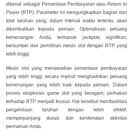
dikenal sebagai Persentase Pembayaran atau
Return to
Player
(RTP). Parameter ini mengungkapkan bagian dari
total taruhan yang, dalam interval waktu tertentu, akan
dikembalikan kepada pemain. Optimalisasi peluang
kemenangan Anda, termasuk jackpots signifikan,
bersumber dari pemilihan mesin slot dengan RTP yang
lebih tinggi.
Mesin slot yang menawarkan persentase pembayaran
yang lebih tinggi secara implisit menghadirkan peluang
kemenangan yang lebih baik kepada pemain. Dalam
proses eksplorasi game slot yang beragam, perhatian
terhadap RTP menjadi krusial. Hal tersebut memfasilitasi
pengelolaan taruhan dengan lebih efektif,
memperpanjang durasi dan kenikmatan aktivitas
permainan Anda.