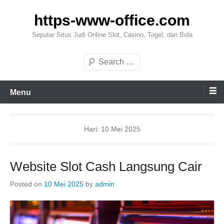
Skip
https-www-office.com
to
content
Seputar Situs Judi Online Slot, Casino, Togel, dan Bola
Search
Menu
Hari:
10 Mei 2025
Website Slot Cash Langsung Cair
Posted on
10 Mei 2025
by
admin