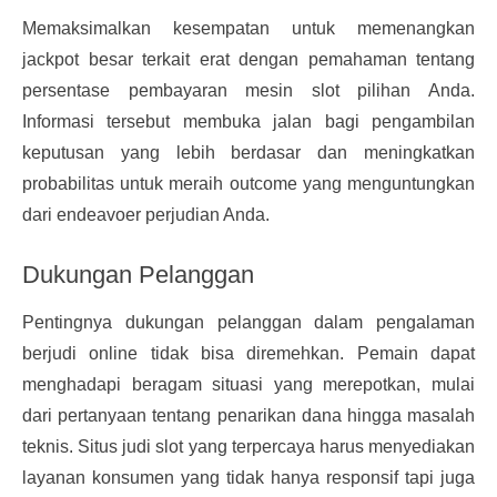
Memaksimalkan kesempatan untuk memenangkan
jackpot besar terkait erat dengan pemahaman tentang
persentase pembayaran mesin slot pilihan Anda.
Informasi tersebut membuka jalan bagi pengambilan
keputusan yang lebih berdasar dan meningkatkan
probabilitas untuk meraih outcome yang menguntungkan
dari endeavoer perjudian Anda.
Dukungan Pelanggan
Pentingnya dukungan pelanggan dalam pengalaman
berjudi online tidak bisa diremehkan. Pemain dapat
menghadapi beragam situasi yang merepotkan, mulai
dari pertanyaan tentang penarikan dana hingga masalah
teknis. Situs judi slot yang terpercaya harus menyediakan
layanan konsumen yang tidak hanya responsif tapi juga