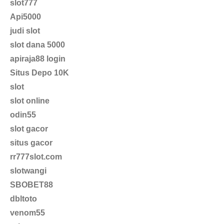
slot777
Api5000
judi slot
slot dana 5000
apiraja88 login
Situs Depo 10K
slot
slot online
odin55
slot gacor
situs gacor
rr777slot.com
slotwangi
SBOBET88
dbltoto
venom55