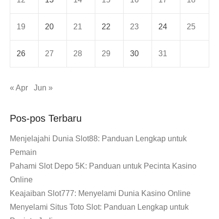
19
20
21
22
23
24
25
26
27
28
29
30
31
« Apr
Jun »
Pos-pos Terbaru
Menjelajahi Dunia Slot88: Panduan Lengkap untuk
Pemain
Pahami Slot Depo 5K: Panduan untuk Pecinta Kasino
Online
Keajaiban Slot777: Menyelami Dunia Kasino Online
Menyelami Situs Toto Slot: Panduan Lengkap untuk