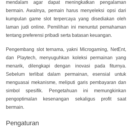
mendalam agar dapat meningkatkan pengalaman
bermain. Awalnya, pemain harus menyeleksi opsi dari
kumpulan game slot terpercaya yang disediakan oleh
laman judi online. Pemilihan ini menuntut pemahaman
tentang preferensi pribadi serta batasan keuangan.
Pengembang slot ternama, yakni Microgaming, NetEnt,
dan Playtech, menyuguhkan koleksi permainan yang
menarik, dilengkapi dengan inovasi pada fiturnya.
Sebelum terlibat dalam permainan, esensial untuk
menguasai mekanisme, meliputi garis pembayaran dan
simbol spesifik. Pengetahuan ini memungkinkan
pengoptimalan kesenangan sekaligus profit saat
bermain.
Pengaturan