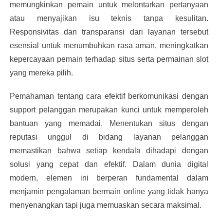
memungkinkan pemain untuk melontarkan pertanyaan
atau menyajikan isu teknis tanpa kesulitan.
Responsivitas dan transparansi dari layanan tersebut
esensial untuk menumbuhkan rasa aman, meningkatkan
kepercayaan pemain terhadap situs serta permainan slot
yang mereka pilih.
Pemahaman tentang cara efektif berkomunikasi dengan
support pelanggan merupakan kunci untuk memperoleh
bantuan yang memadai. Menentukan situs dengan
reputasi unggul di bidang layanan pelanggan
memastikan bahwa setiap kendala dihadapi dengan
solusi yang cepat dan efektif. Dalam dunia digital
modern, elemen ini berperan fundamental dalam
menjamin pengalaman bermain online yang tidak hanya
menyenangkan tapi juga memuaskan secara maksimal.