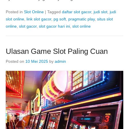
Posted in
Slot Online
|
Tagged
daftar slot gacor
,
judi slot
,
judi
slot online
,
link slot gacor
,
pg soft
,
pragmatic play
,
situs slot
online
,
slot gacor
,
slot gacor hari ini
,
slot online
Ulasan Game Slot Paling Cuan
Posted on
10 Mei 2025
by
admin