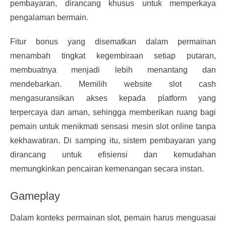
pembayaran, dirancang khusus untuk memperkaya
pengalaman bermain.
Fitur bonus yang disematkan dalam permainan
menambah tingkat kegembiraan setiap putaran,
membuatnya menjadi lebih menantang dan
mendebarkan. Memilih website slot cash
mengasuransikan akses kepada platform yang
terpercaya dan aman, sehingga memberikan ruang bagi
pemain untuk menikmati sensasi mesin slot online tanpa
kekhawatiran. Di samping itu, sistem pembayaran yang
dirancang untuk efisiensi dan kemudahan
memungkinkan pencairan kemenangan secara instan.
Gameplay
Dalam konteks permainan slot, pemain harus menguasai