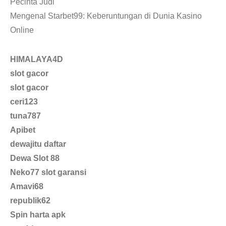
Pecinta Judi
Mengenal Starbet99: Keberuntungan di Dunia Kasino
Online
HIMALAYA4D
slot gacor
slot gacor
ceri123
tuna787
Apibet
dewajitu daftar
Dewa Slot 88
Neko77 slot garansi
Amavi68
republik62
Spin harta apk