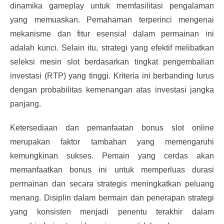
dinamika gameplay untuk memfasilitasi pengalaman
yang memuaskan. Pemahaman terperinci mengenai
mekanisme dan fitur esensial dalam permainan ini
adalah kunci. Selain itu, strategi yang efektif melibatkan
seleksi mesin slot berdasarkan tingkat pengembalian
investasi (RTP) yang tinggi. Kriteria ini berbanding lurus
dengan probabilitas kemenangan atas investasi jangka
panjang.
Ketersediaan dan pemanfaatan bonus slot online
merupakan faktor tambahan yang memengaruhi
kemungkinan sukses. Pemain yang cerdas akan
memanfaatkan bonus ini untuk memperluas durasi
permainan dan secara strategis meningkatkan peluang
menang. Disiplin dalam bermain dan penerapan strategi
yang konsisten menjadi penentu terakhir dalam