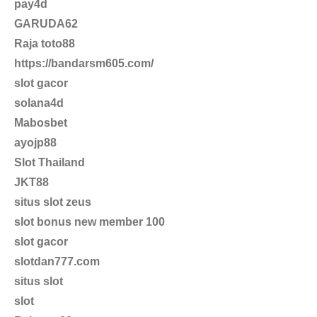
pay4d
GARUDA62
Raja toto88
https://bandarsm605.com/
slot gacor
solana4d
Mabosbet
ayojp88
Slot Thailand
JKT88
situs slot zeus
slot bonus new member 100
slot gacor
slotdan777.com
situs slot
slot