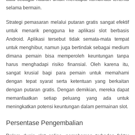
selama bermain.
Strategi pemasaran melalui putaran gratis sangat efektif
untuk menarik pengguna ke aplikasi slot berbasis
Android. Aplikasi tersebut tidak semata-mata tempat
untuk menghibur, namun juga bertindak sebagai medium
dimana pemain bisa memperoleh keuntungan tanpa
harus menghadapi risiko finansial. Oleh karena itu,
sangat krusial bagi para pemain untuk memahami
dengan tepat syarat serta ketentuan yang berkaitan
dengan putaran gratis. Dengan demikian, mereka dapat
memanfaatkan setiap peluang yang ada untuk
meningkatkan potensi keuntungan dalam permainan slot.
Persentase Pengembalian