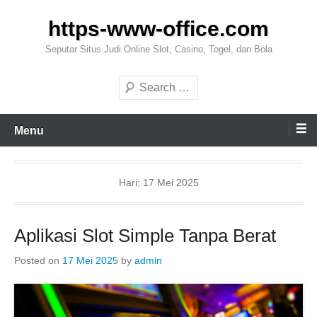
Skip
https-www-office.com
to
content
Seputar Situs Judi Online Slot, Casino, Togel, dan Bola
Search
Menu
Hari:
17 Mei 2025
Aplikasi Slot Simple Tanpa Berat
Posted on
17 Mei 2025
by
admin