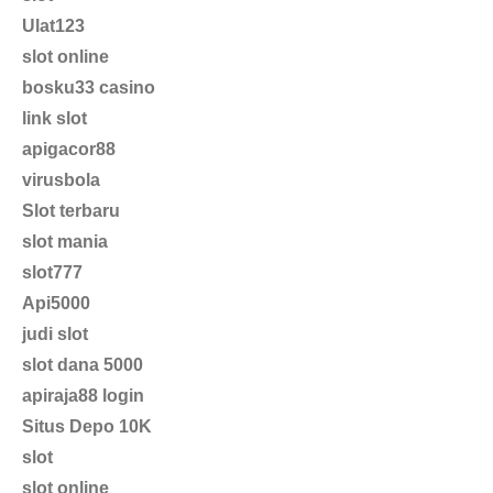
Ulat123
slot online
bosku33 casino
link slot
apigacor88
virusbola
Slot terbaru
slot mania
slot777
Api5000
judi slot
slot dana 5000
apiraja88 login
Situs Depo 10K
slot
slot online