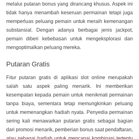
melalui putaran bonus yang dirancang khusus. Aspek ini
tidak hanya menambah keseruan permainan tetapi juga
memperluas peluang pemain untuk meraih kemenangan
substansial. Dengan adanya berbagai jenis jackpot,
pemain diberi kebebasan untuk mengeksplorasi dan
mengoptimalkan peluang mereka.
Putaran Gratis
Fitur putaran gratis di aplikasi slot online merupakah
salah satu aspek paling menarik. Ini memberikan
kesempatan kepada pemain untuk menikmati permainan
tanpa biaya, sementara tetap memungkinkan peluang
untuk memenangkan hadiah nyata. Penyedia permainan
sering kali menawarkan putaran gratis sebagai bagian
dari promosi menarik, pemberian bonus saat pendaftaran,
atau sebagai hadiah untuk mencapai kombinasi tertentu