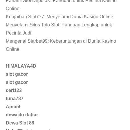
Pahami Slot Depo 5K: Panduan untuk Pecinta Kasino
Online
Keajaiban Slot777: Menyelami Dunia Kasino Online
Menyelami Situs Toto Slot: Panduan Lengkap untuk
Pecinta Judi
Mengenal Starbet99: Keberuntungan di Dunia Kasino
Online
HIMALAYA4D
slot gacor
slot gacor
ceri123
tuna787
Apibet
dewajitu daftar
Dewa Slot 88