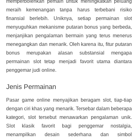
memperbolehkan pemain untuk meningkatkan peluang
meraih kemenangan tanpa harus terbebani risiko
finansial berlebih. Uniknya, setiap permainan slot
menyuguhkan mekanisme putaran bonus yang berbeda,
menjanjikan pengalaman bermain yang terus menerus
menegangkan dan menarik. Oleh karena itu, fitur putaran
bonus merupakan alasan substansial mengapa
permainan slot tetap menjadi favorit utama diantara
penggemar judi online.
Jenis Permainan
Pasar game online menyajikan beragam slot, tiap-tiap
dengan ciri khas yang menarik. Tersebar dalam beberapa
kategori, slot tersebut menawarkan pengalaman unik.
Slot klasik favorit bagi penggemar nostalgia,
menampilkan desain sederhana dan simbol