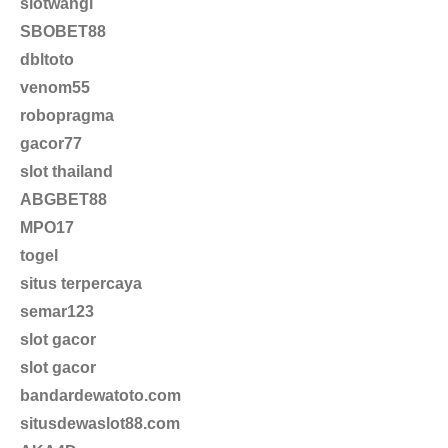
slotwangi
SBOBET88
dbltoto
venom55
robopragma
gacor77
slot thailand
ABGBET88
MPO17
togel
situs terpercaya
semar123
slot gacor
slot gacor
bandardewatoto.com
situsdewaslot88.com