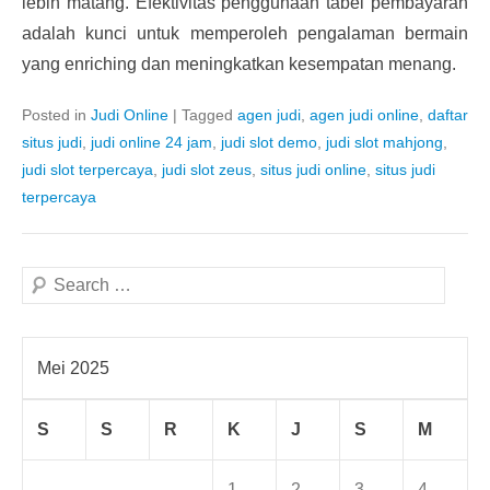
lebih matang. Efektivitas penggunaan tabel pembayaran
adalah kunci untuk memperoleh pengalaman bermain
yang enriching dan meningkatkan kesempatan menang.
Posted in
Judi Online
|
Tagged
agen judi
,
agen judi online
,
daftar
situs judi
,
judi online 24 jam
,
judi slot demo
,
judi slot mahjong
,
judi slot terpercaya
,
judi slot zeus
,
situs judi online
,
situs judi
terpercaya
Search
Mei 2025
S
S
R
K
J
S
M
1
2
3
4