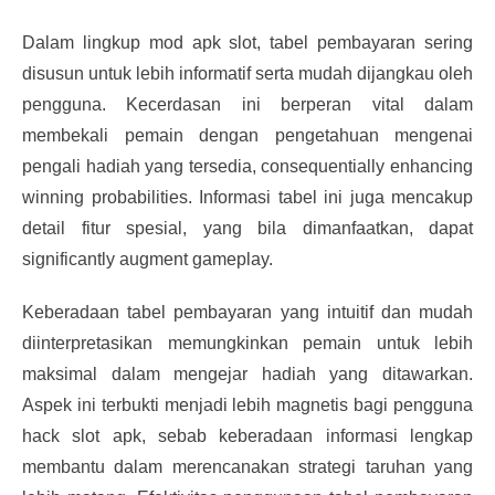
Dalam lingkup mod apk slot, tabel pembayaran sering
disusun untuk lebih informatif serta mudah dijangkau oleh
pengguna. Kecerdasan ini berperan vital dalam
membekali pemain dengan pengetahuan mengenai
pengali hadiah yang tersedia, consequentially enhancing
winning probabilities. Informasi tabel ini juga mencakup
detail fitur spesial, yang bila dimanfaatkan, dapat
significantly augment gameplay.
Keberadaan tabel pembayaran yang intuitif dan mudah
diinterpretasikan memungkinkan pemain untuk lebih
maksimal dalam mengejar hadiah yang ditawarkan.
Aspek ini terbukti menjadi lebih magnetis bagi pengguna
hack slot apk, sebab keberadaan informasi lengkap
membantu dalam merencanakan strategi taruhan yang