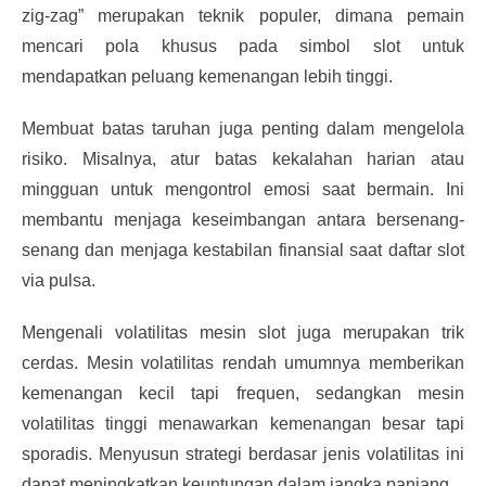
zig-zag” merupakan teknik populer, dimana pemain
mencari pola khusus pada simbol slot untuk
mendapatkan peluang kemenangan lebih tinggi.
Membuat batas taruhan juga penting dalam mengelola
risiko. Misalnya, atur batas kekalahan harian atau
mingguan untuk mengontrol emosi saat bermain. Ini
membantu menjaga keseimbangan antara bersenang-
senang dan menjaga kestabilan finansial saat daftar slot
via pulsa.
Mengenali volatilitas mesin slot juga merupakan trik
cerdas. Mesin volatilitas rendah umumnya memberikan
kemenangan kecil tapi frequen, sedangkan mesin
volatilitas tinggi menawarkan kemenangan besar tapi
sporadis. Menyusun strategi berdasar jenis volatilitas ini
dapat meningkatkan keuntungan dalam jangka panjang.