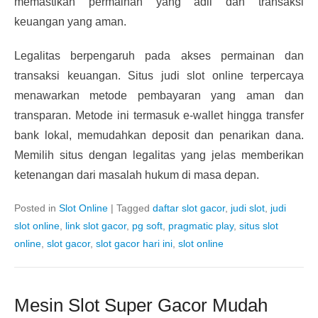
memastikan permainan yang adil dan transaksi
keuangan yang aman.
Legalitas berpengaruh pada akses permainan dan
transaksi keuangan. Situs judi slot online terpercaya
menawarkan metode pembayaran yang aman dan
transparan. Metode ini termasuk e-wallet hingga transfer
bank lokal, memudahkan deposit dan penarikan dana.
Memilih situs dengan legalitas yang jelas memberikan
ketenangan dari masalah hukum di masa depan.
Posted in
Slot Online
|
Tagged
daftar slot gacor
,
judi slot
,
judi
slot online
,
link slot gacor
,
pg soft
,
pragmatic play
,
situs slot
online
,
slot gacor
,
slot gacor hari ini
,
slot online
Mesin Slot Super Gacor Mudah