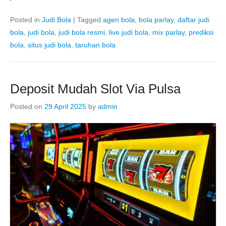
Posted in
Judi Bola
|
Tagged
agen bola
,
bola parlay
,
daftar judi
bola
,
judi bola
,
judi bola resmi
,
live judi bola
,
mix parlay
,
prediksi
bola
,
situs judi bola
,
taruhan bola
Deposit Mudah Slot Via Pulsa
Posted on
29 April 2025
by
admin