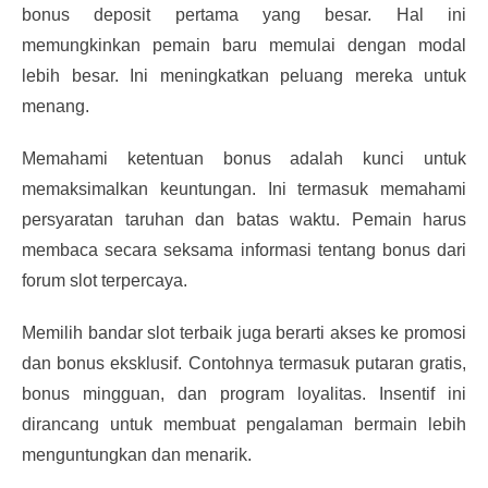
bonus deposit pertama yang besar. Hal ini
memungkinkan pemain baru memulai dengan modal
lebih besar. Ini meningkatkan peluang mereka untuk
menang.
Memahami ketentuan bonus adalah kunci untuk
memaksimalkan keuntungan. Ini termasuk memahami
persyaratan taruhan dan batas waktu. Pemain harus
membaca secara seksama informasi tentang bonus dari
forum slot terpercaya.
Memilih bandar slot terbaik juga berarti akses ke promosi
dan bonus eksklusif. Contohnya termasuk putaran gratis,
bonus mingguan, dan program loyalitas. Insentif ini
dirancang untuk membuat pengalaman bermain lebih
menguntungkan dan menarik.