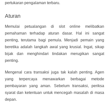
pertukaran pengalaman terbaru.
Aturan
Memulai petualangan di slot online melibatkan
pemahaman terhadap aturan dasar. Hal ini sangat
penting, terutama bagi pemula. Menjadi pemain yang
beretika adalah langkah awal yang krusial. Ingat, sikap
bijak dan menghindari tindakan merugikan sangat
penting.
Mengenal cara transaksi juga tak kalah penting. Agen
yang terpercaya menawarkan berbagai metode
pembayaran yang aman. Sebelum transaksi, periksa
syarat dan ketentuan untuk mencegah masalah di masa
depan.