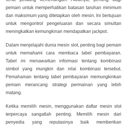
pemain untuk memperhatikan batasan taruhan minimum
dan maksimum yang ditetapkan oleh mesin. Ini bertujuan
untuk mengontrol pengeluaran dan secara simultan
meningkatkan kemungkinan mendapatkan jackpot.
Dalam menjelajahi dunia mesin slot, penting bagi pemain
untuk memahami cara membaca tabel pembayaran.
Tabel ini menawarkan informasi tentang kombinasi
simbol yang mungkin dan nilai kombinasi tersebut.
Pemahaman tentang tabel pembayaran memungkinkan
pemain merancang strategi permainan yang lebih
matang.
Ketika memilih mesin, menggunakan daftar mesin slot
terpercaya sangatlah penting. Memilih mesin dari
penyedia yang reputasinya baik memberikan