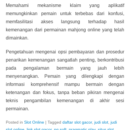
Memahami mekanisme klaim yang aplikatif
memungkinkan pemain untuk terbebas dari konfusi,
memfasilitasi akses langsung terhadap hasil
kemenangan dari permainan mahjong online yang telah
dimainkan.
Pengetahuan mengenai opsi pembayaran dan prosedur
penarikan kemenangan sangatlah penting, berkontribusi
pada pengalaman bermain yang jauh lebih
menyenangkan. Pemain yang dilengkapi dengan
informasi komprehensif mampu bermain dengan
ketenangan dan fokus, tanpa beban pikiran mengenai
teknis pengambilan kemenangan di akhir sesi
permainan.
Posted in
Slot Online
|
Tagged
daftar slot gacor
,
judi slot
,
judi
slot online
,
link slot gacor
,
pg soft
,
pragmatic play
,
situs slot