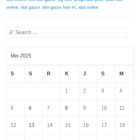
online
,
slot gacor
,
slot gacor hari ini
,
slot online
Search
Mei 2025
S
S
R
K
J
S
M
1
2
3
4
5
6
7
8
9
10
11
12
13
14
15
16
17
18