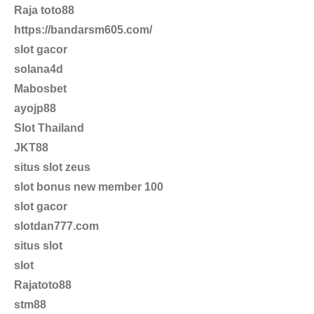
Raja toto88
https://bandarsm605.com/
slot gacor
solana4d
Mabosbet
ayojp88
Slot Thailand
JKT88
situs slot zeus
slot bonus new member 100
slot gacor
slotdan777.com
situs slot
slot
Rajatoto88
stm88