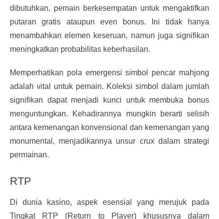
dibutuhkan, pemain berkesempatan untuk mengaktifkan
putaran gratis ataupun even bonus. Ini tidak hanya
menambahkan elemen keseruan, namun juga signifikan
meningkatkan probabilitas keberhasilan.
Memperhatikan pola emergensi simbol pencar mahjong
adalah vital untuk pemain. Koleksi simbol dalam jumlah
signifikan dapat menjadi kunci untuk membuka bonus
menguntungkan. Kehadirannya mungkin berarti selisih
antara kemenangan konvensional dan kemenangan yang
monumental, menjadikannya unsur crux dalam strategi
permainan.
RTP
Di dunia kasino, aspek esensial yang merujuk pada
Tingkat RTP (Return to Player) khususnya dalam