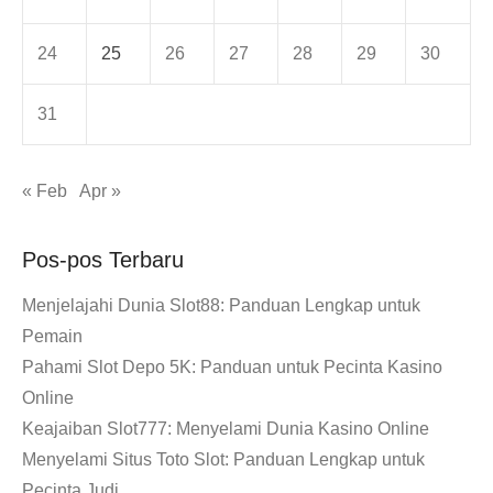
24
25
26
27
28
29
30
31
« Feb
Apr »
Pos-pos Terbaru
Menjelajahi Dunia Slot88: Panduan Lengkap untuk
Pemain
Pahami Slot Depo 5K: Panduan untuk Pecinta Kasino
Online
Keajaiban Slot777: Menyelami Dunia Kasino Online
Menyelami Situs Toto Slot: Panduan Lengkap untuk
Pecinta Judi