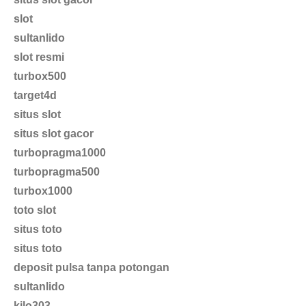
slot
sultanlido
slot resmi
turbox500
target4d
situs slot
situs slot gacor
turbopragma1000
turbopragma500
turbox1000
toto slot
situs toto
situs toto
deposit pulsa tanpa potongan
sultanlido
kilo303