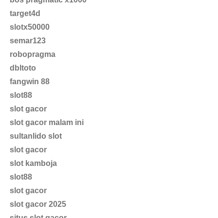
target4d
slotx50000
semar123
robopragma
dbltoto
fangwin 88
slot88
slot gacor
slot gacor malam ini
sultanlido slot
slot gacor
slot kamboja
slot88
slot gacor
slot gacor 2025
situs slot gacor