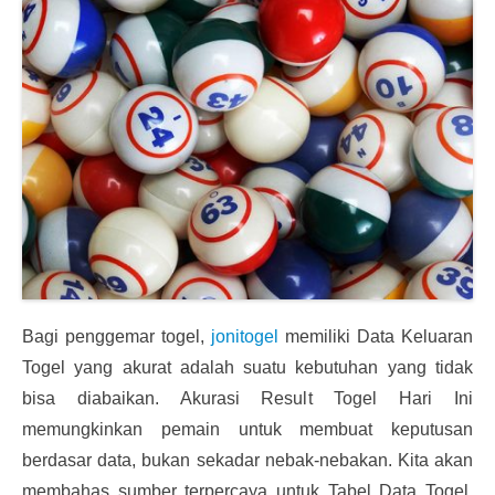
Bagi penggemar togel,
jonitogel
memiliki Data Keluaran
Togel yang akurat adalah suatu kebutuhan yang tidak
bisa diabaikan. Akurasi Result Togel Hari Ini
memungkinkan pemain untuk membuat keputusan
berdasar data, bukan sekadar nebak-nebakan. Kita akan
membahas sumber terpercaya untuk Tabel Data Togel,