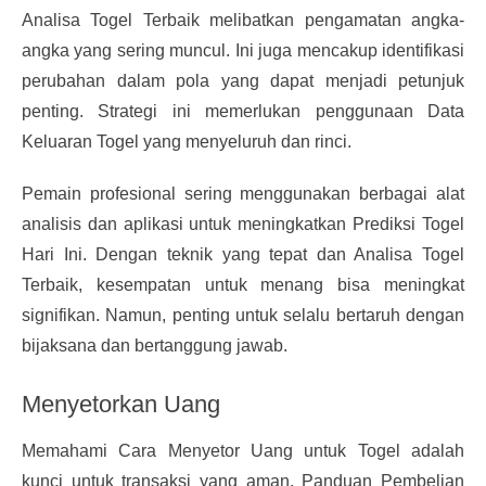
Analisa Togel Terbaik melibatkan pengamatan angka-
angka yang sering muncul. Ini juga mencakup identifikasi
perubahan dalam pola yang dapat menjadi petunjuk
penting. Strategi ini memerlukan penggunaan Data
Keluaran Togel yang menyeluruh dan rinci.
Pemain profesional sering menggunakan berbagai alat
analisis dan aplikasi untuk meningkatkan Prediksi Togel
Hari Ini. Dengan teknik yang tepat dan Analisa Togel
Terbaik, kesempatan untuk menang bisa meningkat
signifikan. Namun, penting untuk selalu bertaruh dengan
bijaksana dan bertanggung jawab.
Menyetorkan Uang
Memahami Cara Menyetor Uang untuk Togel adalah
kunci untuk transaksi yang aman. Panduan Pembelian