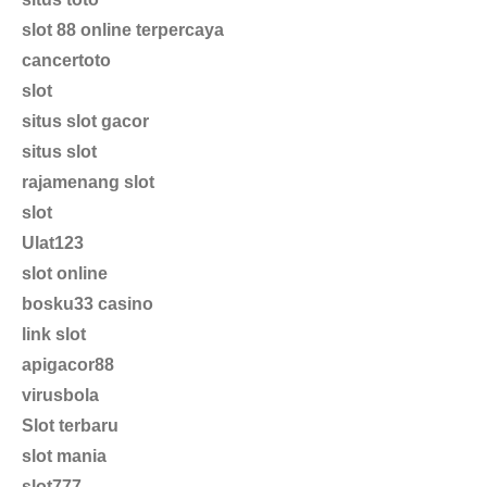
slot 88 online terpercaya
cancertoto
slot
situs slot gacor
situs slot
rajamenang slot
slot
Ulat123
slot online
bosku33 casino
link slot
apigacor88
virusbola
Slot terbaru
slot mania
slot777