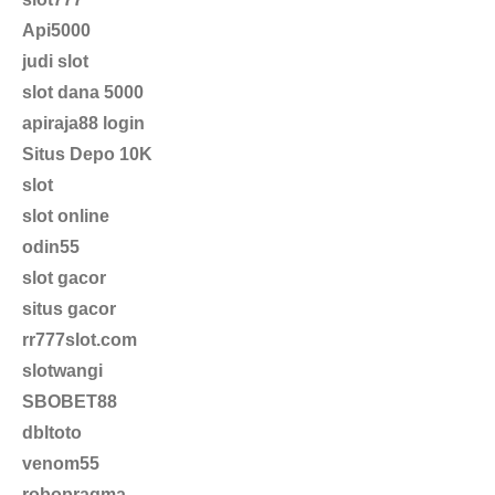
Api5000
judi slot
slot dana 5000
apiraja88 login
Situs Depo 10K
slot
slot online
odin55
slot gacor
situs gacor
rr777slot.com
slotwangi
SBOBET88
dbltoto
venom55
robopragma