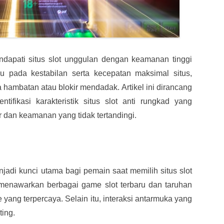
dapati situs slot unggulan dengan keamanan tinggi
cu pada kestabilan serta kecepatan maksimal situs,
ambatan atau blokir mendadak. Artikel ini dirancang
fikasi karakteristik situs slot anti rungkad yang
dan keamanan yang tidak tertandingi.
di kunci utama bagi pemain saat memilih situs slot
 menawarkan berbagai game slot terbaru dan taruhan
e yang terpercaya. Selain itu, interaksi antarmuka yang
ting.