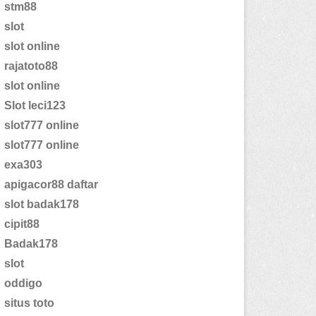
stm88
slot
slot online
rajatoto88
slot online
Slot leci123
slot777 online
slot777 online
exa303
apigacor88 daftar
slot badak178
cipit88
Badak178
slot
oddigo
situs toto