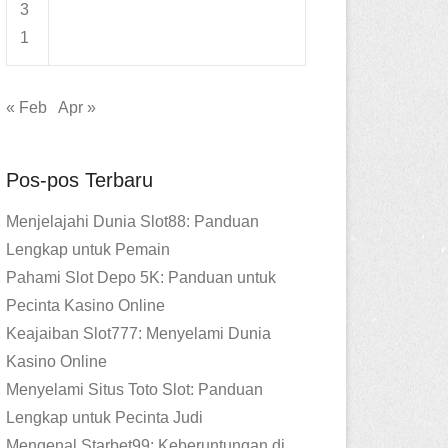
3
1
« Feb
Apr »
Pos-pos Terbaru
Menjelajahi Dunia Slot88: Panduan
Lengkap untuk Pemain
Pahami Slot Depo 5K: Panduan untuk
Pecinta Kasino Online
Keajaiban Slot777: Menyelami Dunia
Kasino Online
Menyelami Situs Toto Slot: Panduan
Lengkap untuk Pecinta Judi
Mengenal Starbet99: Keberuntungan di