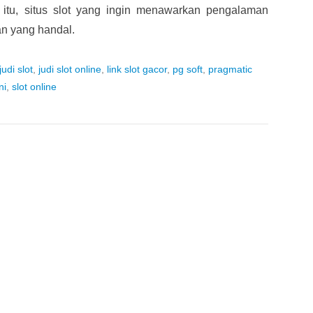
itu, situs slot yang ingin menawarkan pengalaman
an yang handal.
judi slot
,
judi slot online
,
link slot gacor
,
pg soft
,
pragmatic
ni
,
slot online