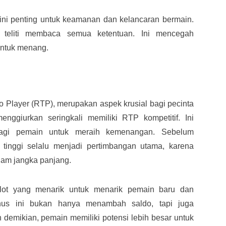
ni penting untuk keamanan dan kelancaran bermain.
 teliti membaca semua ketentuan. Ini mencegah
untuk menang.
o Player (RTP), merupakan aspek krusial bagi pecinta
menggiurkan seringkali memiliki RTP kompetitif. Ini
agi pemain untuk meraih kemenangan. Sebelum
inggi selalu menjadi pertimbangan utama, karena
lam jangka panjang.
lot yang menarik untuk menarik pemain baru dan
us ini bukan hanya menambah saldo, tapi juga
emikian, pemain memiliki potensi lebih besar untuk