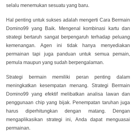
selalu menemukan sesuatu yang baru.
Hal penting untuk sukses adalah mengerti Cara Bermain
Domino99 yang Baik. Mengenal kombinasi kartu dan
strategi bertaruh sangat berpengaruh terhadap peluang
kemenangan. Agen ini tidak hanya menyediakan
permainan tapi juga panduan untuk semua pemain,
pemula maupun yang sudah berpengalaman.
Strategi bermain memiliki peran penting dalam
meningkatkan kesempatan menang. Strategi Bermain
Domino99 yang efektif melibatkan analisa lawan dan
penggunaan chip yang bijak. Penempatan taruhan juga
harus diperhitungkan dengan matang. Dengan
mengaplikasikan strategi ini, Anda dapat menguasai
permainan.