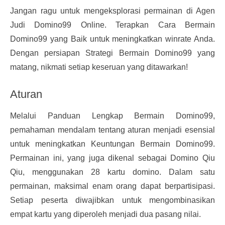
Jangan ragu untuk mengeksplorasi permainan di Agen
Judi Domino99 Online. Terapkan Cara Bermain
Domino99 yang Baik untuk meningkatkan winrate Anda.
Dengan persiapan Strategi Bermain Domino99 yang
matang, nikmati setiap keseruan yang ditawarkan!
Aturan
Melalui Panduan Lengkap Bermain Domino99,
pemahaman mendalam tentang aturan menjadi esensial
untuk meningkatkan Keuntungan Bermain Domino99.
Permainan ini, yang juga dikenal sebagai Domino Qiu
Qiu, menggunakan 28 kartu domino. Dalam satu
permainan, maksimal enam orang dapat berpartisipasi.
Setiap peserta diwajibkan untuk mengombinasikan
empat kartu yang diperoleh menjadi dua pasang nilai.