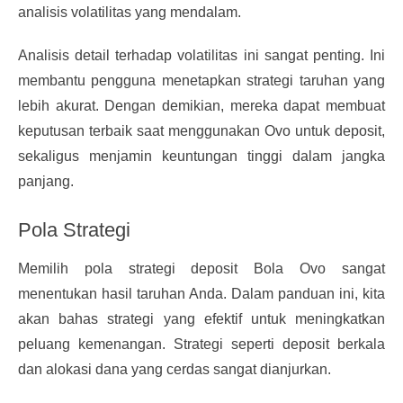
analisis volatilitas yang mendalam.
Analisis detail terhadap volatilitas ini sangat penting. Ini
membantu pengguna menetapkan strategi taruhan yang
lebih akurat. Dengan demikian, mereka dapat membuat
keputusan terbaik saat menggunakan Ovo untuk deposit,
sekaligus menjamin keuntungan tinggi dalam jangka
panjang.
Pola Strategi
Memilih pola strategi deposit Bola Ovo sangat
menentukan hasil taruhan Anda. Dalam panduan ini, kita
akan bahas strategi yang efektif untuk meningkatkan
peluang kemenangan. Strategi seperti deposit berkala
dan alokasi dana yang cerdas sangat dianjurkan.