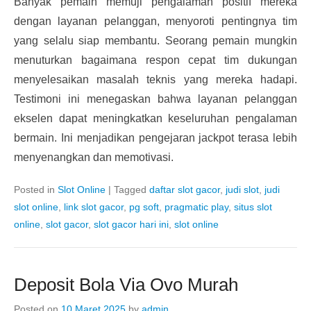
Banyak pemain memuji pengalaman positif mereka
dengan layanan pelanggan, menyoroti pentingnya tim
yang selalu siap membantu. Seorang pemain mungkin
menuturkan bagaimana respon cepat tim dukungan
menyelesaikan masalah teknis yang mereka hadapi.
Testimoni ini menegaskan bahwa layanan pelanggan
ekselen dapat meningkatkan keseluruhan pengalaman
bermain. Ini menjadikan pengejaran jackpot terasa lebih
menyenangkan dan memotivasi.
Posted in
Slot Online
|
Tagged
daftar slot gacor
,
judi slot
,
judi
slot online
,
link slot gacor
,
pg soft
,
pragmatic play
,
situs slot
online
,
slot gacor
,
slot gacor hari ini
,
slot online
Deposit Bola Via Ovo Murah
Posted on
10 Maret 2025
by
admin