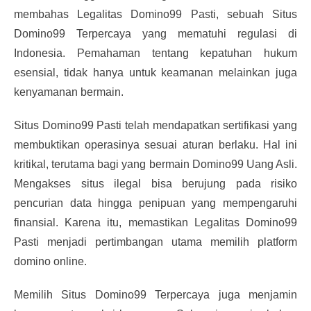
membahas Legalitas Domino99 Pasti, sebuah Situs
Domino99 Terpercaya yang mematuhi regulasi di
Indonesia. Pemahaman tentang kepatuhan hukum
esensial, tidak hanya untuk keamanan melainkan juga
kenyamanan bermain.
Situs Domino99 Pasti telah mendapatkan sertifikasi yang
membuktikan operasinya sesuai aturan berlaku. Hal ini
kritikal, terutama bagi yang bermain Domino99 Uang Asli.
Mengakses situs ilegal bisa berujung pada risiko
pencurian data hingga penipuan yang mempengaruhi
finansial. Karena itu, memastikan Legalitas Domino99
Pasti menjadi pertimbangan utama memilih platform
domino online.
Memilih Situs Domino99 Terpercaya juga menjamin