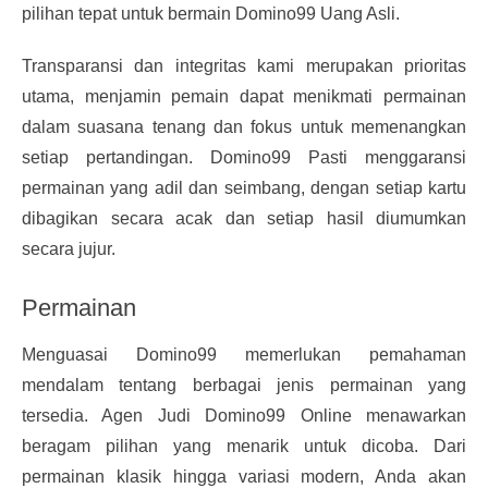
pilihan tepat untuk bermain Domino99 Uang Asli.
Transparansi dan integritas kami merupakan prioritas
utama, menjamin pemain dapat menikmati permainan
dalam suasana tenang dan fokus untuk memenangkan
setiap pertandingan. Domino99 Pasti menggaransi
permainan yang adil dan seimbang, dengan setiap kartu
dibagikan secara acak dan setiap hasil diumumkan
secara jujur.
Permainan
Menguasai Domino99 memerlukan pemahaman
mendalam tentang berbagai jenis permainan yang
tersedia. Agen Judi Domino99 Online menawarkan
beragam pilihan yang menarik untuk dicoba. Dari
permainan klasik hingga variasi modern, Anda akan