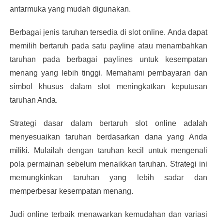
antarmuka yang mudah digunakan.
Berbagai jenis taruhan tersedia di slot online. Anda dapat
memilih bertaruh pada satu payline atau menambahkan
taruhan pada berbagai paylines untuk kesempatan
menang yang lebih tinggi. Memahami pembayaran dan
simbol khusus dalam slot meningkatkan keputusan
taruhan Anda.
Strategi dasar dalam bertaruh slot online adalah
menyesuaikan taruhan berdasarkan dana yang Anda
miliki. Mulailah dengan taruhan kecil untuk mengenali
pola permainan sebelum menaikkan taruhan. Strategi ini
memungkinkan taruhan yang lebih sadar dan
memperbesar kesempatan menang.
Judi online terbaik menawarkan kemudahan dan variasi