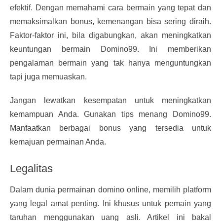
efektif. Dengan memahami cara bermain yang tepat dan
memaksimalkan bonus, kemenangan bisa sering diraih.
Faktor-faktor ini, bila digabungkan, akan meningkatkan
keuntungan bermain Domino99. Ini memberikan
pengalaman bermain yang tak hanya menguntungkan
tapi juga memuaskan.
Jangan lewatkan kesempatan untuk meningkatkan
kemampuan Anda. Gunakan tips menang Domino99.
Manfaatkan berbagai bonus yang tersedia untuk
kemajuan permainan Anda.
Legalitas
Dalam dunia permainan domino online, memilih platform
yang legal amat penting. Ini khusus untuk pemain yang
taruhan menggunakan uang asli. Artikel ini bakal