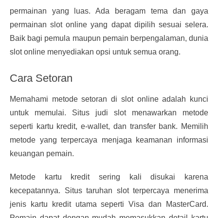
permainan yang luas. Ada beragam tema dan gaya
permainan slot online yang dapat dipilih sesuai selera.
Baik bagi pemula maupun pemain berpengalaman, dunia
slot online menyediakan opsi untuk semua orang.
Cara Setoran
Memahami metode setoran di slot online adalah kunci
untuk memulai. Situs judi slot menawarkan metode
seperti kartu kredit, e-wallet, dan transfer bank. Memilih
metode yang terpercaya menjaga keamanan informasi
keuangan pemain.
Metode kartu kredit sering kali disukai karena
kecepatannya. Situs taruhan slot terpercaya menerima
jenis kartu kredit utama seperti Visa dan MasterCard.
Pemain dapat dengan mudah memasukkan detail kartu