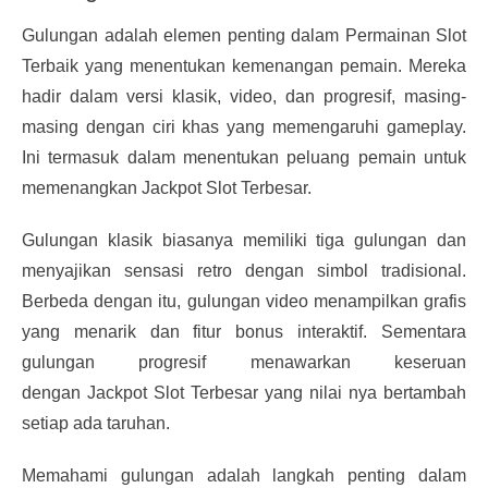
Gulungan adalah elemen penting dalam Permainan Slot
Terbaik yang menentukan kemenangan pemain. Mereka
hadir dalam versi klasik, video, dan progresif, masing-
masing dengan ciri khas yang memengaruhi gameplay.
Ini termasuk dalam menentukan peluang pemain untuk
memenangkan Jackpot Slot Terbesar.
Gulungan klasik biasanya memiliki tiga gulungan dan
menyajikan sensasi retro dengan simbol tradisional.
Berbeda dengan itu, gulungan video menampilkan grafis
yang menarik dan fitur bonus interaktif. Sementara
gulungan progresif menawarkan keseruan
dengan Jackpot Slot Terbesar yang nilai nya bertambah
setiap ada taruhan.
Memahami gulungan adalah langkah penting dalam