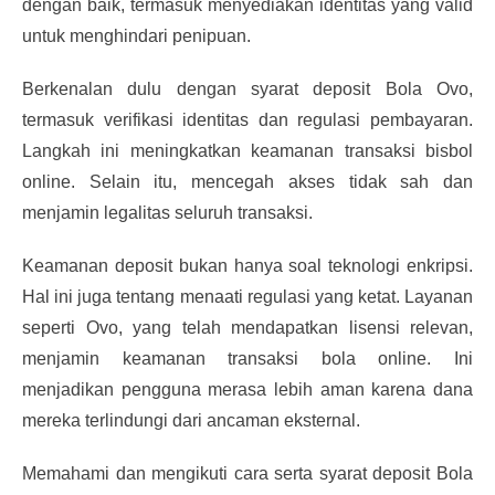
dengan baik, termasuk menyediakan identitas yang valid
untuk menghindari penipuan.
Berkenalan dulu dengan syarat deposit Bola Ovo,
termasuk verifikasi identitas dan regulasi pembayaran.
Langkah ini meningkatkan keamanan transaksi bisbol
online. Selain itu, mencegah akses tidak sah dan
menjamin legalitas seluruh transaksi.
Keamanan deposit bukan hanya soal teknologi enkripsi.
Hal ini juga tentang menaati regulasi yang ketat. Layanan
seperti Ovo, yang telah mendapatkan lisensi relevan,
menjamin keamanan transaksi bola online. Ini
menjadikan pengguna merasa lebih aman karena dana
mereka terlindungi dari ancaman eksternal.
Memahami dan mengikuti cara serta syarat deposit Bola