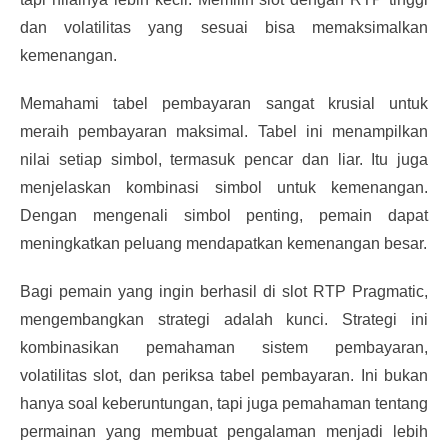
dan volatilitas yang sesuai bisa memaksimalkan
kemenangan.
Memahami tabel pembayaran sangat krusial untuk
meraih pembayaran maksimal. Tabel ini menampilkan
nilai setiap simbol, termasuk pencar dan liar. Itu juga
menjelaskan kombinasi simbol untuk kemenangan.
Dengan mengenali simbol penting, pemain dapat
meningkatkan peluang mendapatkan kemenangan besar.
Bagi pemain yang ingin berhasil di slot RTP Pragmatic,
mengembangkan strategi adalah kunci. Strategi ini
kombinasikan pemahaman sistem pembayaran,
volatilitas slot, dan periksa tabel pembayaran. Ini bukan
hanya soal keberuntungan, tapi juga pemahaman tentang
permainan yang membuat pengalaman menjadi lebih