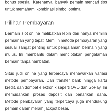
bonus spesial. Karenanya, banyak pemain mencari tips
untuk memahami kombinasi simbol optimal.
Pilihan Pembayaran
Bermain slot online melibatkan lebih dari hanya memilih
permainan yang tepat. Memilih metode pembayaran yang
sesuai sangat penting untuk pengalaman bermain yang
mulus. Ini membantu dalam menciptakan pengalaman
bermain tanpa hambatan.
Situs judi online yang terpercaya menawarkan variasi
metode pembayaran. Dari transfer bank hingga kartu
kredit, dan dompet elektronik seperti OVO dan GoPay. Ini
memudahkan proses deposit dan penarikan dana.
Metode pembayaran yang terpercaya juga mendukung
pemain dalam meraih jackpot besar.