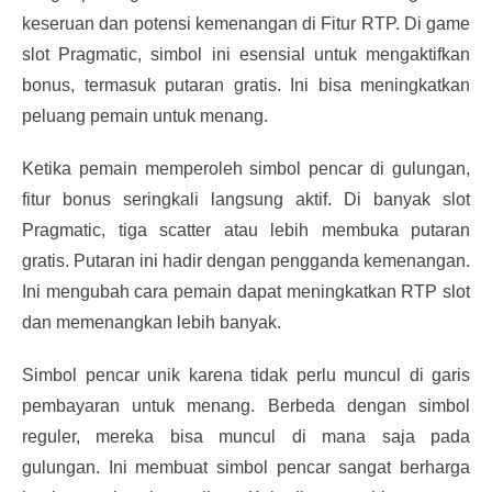
keseruan dan potensi kemenangan di Fitur RTP. Di game
slot Pragmatic, simbol ini esensial untuk mengaktifkan
bonus, termasuk putaran gratis. Ini bisa meningkatkan
peluang pemain untuk menang.
Ketika pemain memperoleh simbol pencar di gulungan,
fitur bonus seringkali langsung aktif. Di banyak slot
Pragmatic, tiga scatter atau lebih membuka putaran
gratis. Putaran ini hadir dengan pengganda kemenangan.
Ini mengubah cara pemain dapat meningkatkan RTP slot
dan memenangkan lebih banyak.
Simbol pencar unik karena tidak perlu muncul di garis
pembayaran untuk menang. Berbeda dengan simbol
reguler, mereka bisa muncul di mana saja pada
gulungan. Ini membuat simbol pencar sangat berharga