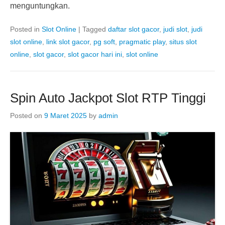
menguntungkan.
Posted in
Slot Online
|
Tagged
daftar slot gacor
,
judi slot
,
judi
slot online
,
link slot gacor
,
pg soft
,
pragmatic play
,
situs slot
online
,
slot gacor
,
slot gacor hari ini
,
slot online
Spin Auto Jackpot Slot RTP Tinggi
Posted on
9 Maret 2025
by
admin