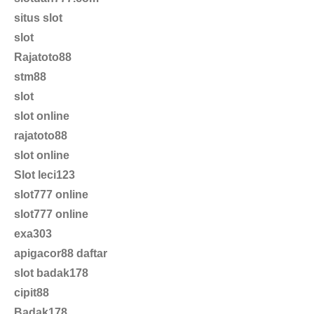
situs slot
slot
Rajatoto88
stm88
slot
slot online
rajatoto88
slot online
Slot leci123
slot777 online
slot777 online
exa303
apigacor88 daftar
slot badak178
cipit88
Badak178