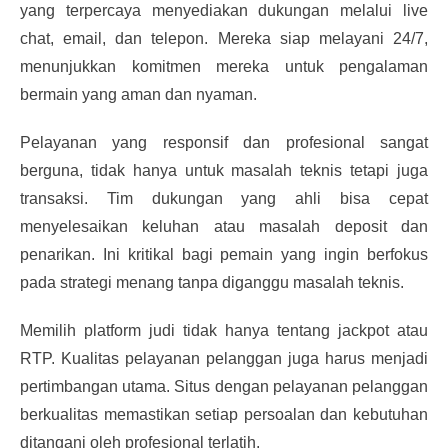
yang terpercaya menyediakan dukungan melalui live
chat, email, dan telepon. Mereka siap melayani 24/7,
menunjukkan komitmen mereka untuk pengalaman
bermain yang aman dan nyaman.
Pelayanan yang responsif dan profesional sangat
berguna, tidak hanya untuk masalah teknis tetapi juga
transaksi. Tim dukungan yang ahli bisa cepat
menyelesaikan keluhan atau masalah deposit dan
penarikan. Ini kritikal bagi pemain yang ingin berfokus
pada strategi menang tanpa diganggu masalah teknis.
Memilih platform judi tidak hanya tentang jackpot atau
RTP. Kualitas pelayanan pelanggan juga harus menjadi
pertimbangan utama. Situs dengan pelayanan pelanggan
berkualitas memastikan setiap persoalan dan kebutuhan
ditangani oleh profesional terlatih.