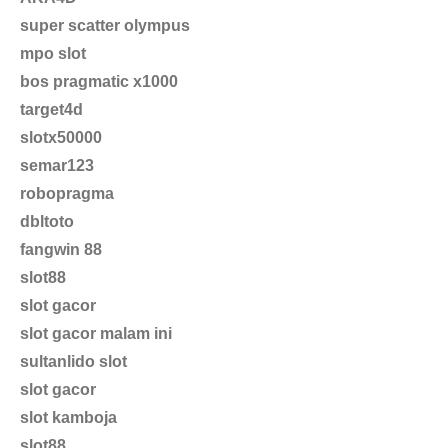
super scatter olympus
mpo slot
bos pragmatic x1000
target4d
slotx50000
semar123
robopragma
dbltoto
fangwin 88
slot88
slot gacor
slot gacor malam ini
sultanlido slot
slot gacor
slot kamboja
slot88