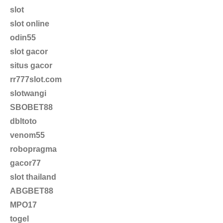
slot
slot online
odin55
slot gacor
situs gacor
rr777slot.com
slotwangi
SBOBET88
dbltoto
venom55
robopragma
gacor77
slot thailand
ABGBET88
MPO17
togel