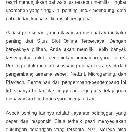
resmi menunjukkan bahwa situs tersebut memiliki tingkat
keamanan yang tinggi. Ini penting untuk melindungi data
pribadi dan transaksi finansial pengguna.
Variasi permainan yang ditawarkan merupakan indikator
penting dari Situs Slot Online Terpercaya. Dengan
banyaknya pilihan, Anda akan memiliki lebih banyak
kesempatan untuk menemukan permainan yang cocok.
Penting untuk mencari situs yang menampilkan slot dari
pengembang ternama seperti NetEnt, Microgaming, dan
Playtech. Permainan dari pengembang-pengembang ini
tidak hanya berkualitas tinggi dari segi grafis, tetapi juga
menawarkan fitur bonus yang menjanjikan.
Aspek penting lainnya adalah layanan pelanggan yang
cepat dan responsif. Situs terbaik pasti menyediakan
dukungan pelanggan yang tersedia 24/7. Mereka bisa