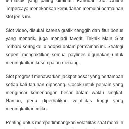
termasuk yang paling diminati. Panduan Slot Online
Terpercaya menekankan kemudahan memulai permainan
slot jenis ini.
Slot video, disukai karena grafik canggih dan fitur bonus
yang menarik, juga menjadi favorit. Teknik Main Slot
Terbaru seringkali diadopsi dalam permainan ini. Strategi
seperti mengaktifkan semua paylines digunakan untuk
meningkatkan kesempatan menang.
Slot progresif menawarkan jackpot besar yang bertambah
setiap kali taruhan dipasang. Cocok untuk pemain yang
mengincar kemenangan besar dalam waktu singkat.
Namun, perlu diperhatikan volatilitas tinggi yang
meningkatkan risiko.
Penting untuk mempertimbangkan volatilitas saat memilih