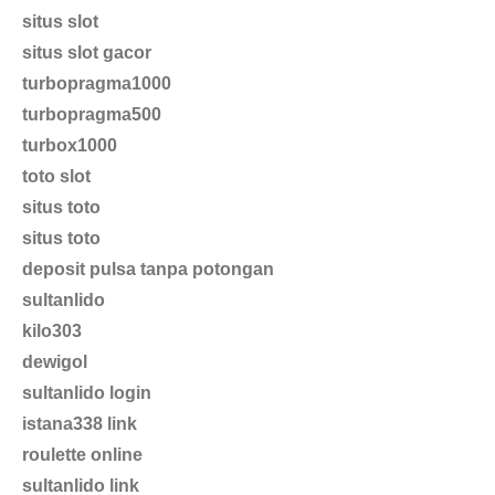
situs slot
situs slot gacor
turbopragma1000
turbopragma500
turbox1000
toto slot
situs toto
situs toto
deposit pulsa tanpa potongan
sultanlido
kilo303
dewigol
sultanlido login
istana338 link
roulette online
sultanlido link