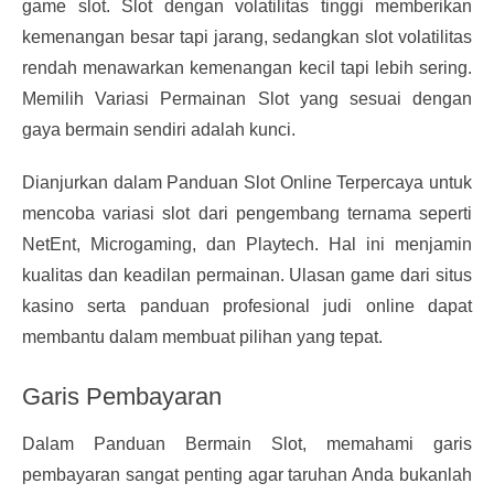
game slot. Slot dengan volatilitas tinggi memberikan
kemenangan besar tapi jarang, sedangkan slot volatilitas
rendah menawarkan kemenangan kecil tapi lebih sering.
Memilih Variasi Permainan Slot yang sesuai dengan
gaya bermain sendiri adalah kunci.
Dianjurkan dalam Panduan Slot Online Terpercaya untuk
mencoba variasi slot dari pengembang ternama seperti
NetEnt, Microgaming, dan Playtech. Hal ini menjamin
kualitas dan keadilan permainan. Ulasan game dari situs
kasino serta panduan profesional judi online dapat
membantu dalam membuat pilihan yang tepat.
Garis Pembayaran
Dalam Panduan Bermain Slot, memahami garis
pembayaran sangat penting agar taruhan Anda bukanlah