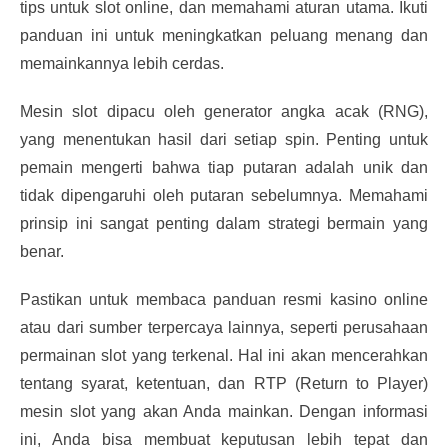
tips untuk slot online, dan memahami aturan utama. Ikuti
panduan ini untuk meningkatkan peluang menang dan
memainkannya lebih cerdas.
Mesin slot dipacu oleh generator angka acak (RNG),
yang menentukan hasil dari setiap spin. Penting untuk
pemain mengerti bahwa tiap putaran adalah unik dan
tidak dipengaruhi oleh putaran sebelumnya. Memahami
prinsip ini sangat penting dalam strategi bermain yang
benar.
Pastikan untuk membaca panduan resmi kasino online
atau dari sumber terpercaya lainnya, seperti perusahaan
permainan slot yang terkenal. Hal ini akan mencerahkan
tentang syarat, ketentuan, dan RTP (Return to Player)
mesin slot yang akan Anda mainkan. Dengan informasi
ini, Anda bisa membuat keputusan lebih tepat dan