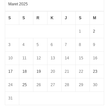
Maret 2025
S
S
R
K
J
S
M
1
2
3
4
5
6
7
8
9
10
11
12
13
14
15
16
17
18
19
20
21
22
23
24
25
26
27
28
29
30
31