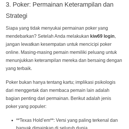
3. Poker: Permainan Keterampilan dan
Strategi
Siapa yang tidak menyukai permainan poker yang
mendebarkan? Setelah Anda melakukan
kiw69 login
,
jangan lewatkan kesempatan untuk mencicipi poker
online. Masing-masing pemain memiliki peluang untuk
menunjukkan keterampilan mereka dan bersaing dengan
yang terbaik.
Poker bukan hanya tentang kartu; implikasi psikologis
dari menggertak dan membaca pemain lain adalah
bagian penting dari permainan. Berikut adalah jenis
poker yang populer:
**Texas Hold’em**: Versi yang paling terkenal dan
banyak dimainkan di seluruh dunia.