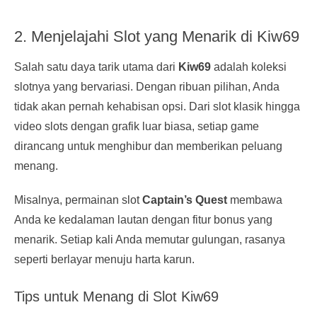
2. Menjelajahi Slot yang Menarik di Kiw69
Salah satu daya tarik utama dari
Kiw69
adalah koleksi
slotnya yang bervariasi. Dengan ribuan pilihan, Anda
tidak akan pernah kehabisan opsi. Dari slot klasik hingga
video slots dengan grafik luar biasa, setiap game
dirancang untuk menghibur dan memberikan peluang
menang.
Misalnya, permainan slot
Captain’s Quest
membawa
Anda ke kedalaman lautan dengan fitur bonus yang
menarik. Setiap kali Anda memutar gulungan, rasanya
seperti berlayar menuju harta karun.
Tips untuk Menang di Slot Kiw69