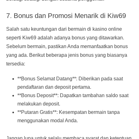
7. Bonus dan Promosi Menarik di Kiw69
Salah satu keuntungan dari bermain di kasino online
seperti Kiw69 adalah adanya bonus yang ditawarkan.
Sebelum bermain, pastikan Anda memanfaatkan bonus
yang ada. Berikut beberapa jenis bonus yang biasanya
tersedia:
**Bonus Selamat Datang**: Diberikan pada saat
pendaftaran dan deposit pertama.
**Bonus Deposit**: Dapatkan tambahan saldo saat
melakukan deposit.
**Putaran Gratis**: Kesempatan bermain tanpa
menggunakan modal Anda.
Jangan lupa untuk selalu membaca syarat dan ketentuan