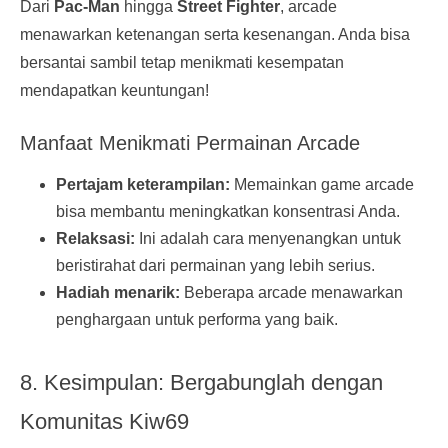
Dari
Pac-Man
hingga
Street Fighter
, arcade
menawarkan ketenangan serta kesenangan. Anda bisa
bersantai sambil tetap menikmati kesempatan
mendapatkan keuntungan!
Manfaat Menikmati Permainan Arcade
Pertajam keterampilan:
Memainkan game arcade
bisa membantu meningkatkan konsentrasi Anda.
Relaksasi:
Ini adalah cara menyenangkan untuk
beristirahat dari permainan yang lebih serius.
Hadiah menarik:
Beberapa arcade menawarkan
penghargaan untuk performa yang baik.
8. Kesimpulan: Bergabunglah dengan
Komunitas Kiw69