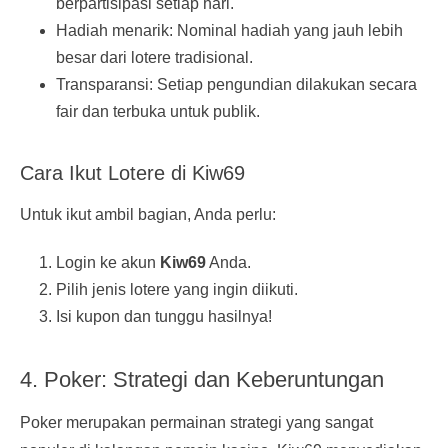
berpartisipasi setiap hari.
Hadiah menarik: Nominal hadiah yang jauh lebih
besar dari lotere tradisional.
Transparansi: Setiap pengundian dilakukan secara
fair dan terbuka untuk publik.
Cara Ikut Lotere di Kiw69
Untuk ikut ambil bagian, Anda perlu:
Login ke akun
Kiw69
Anda.
Pilih jenis lotere yang ingin diikuti.
Isi kupon dan tunggu hasilnya!
4. Poker: Strategi dan Keberuntungan
Poker merupakan permainan strategi yang sangat