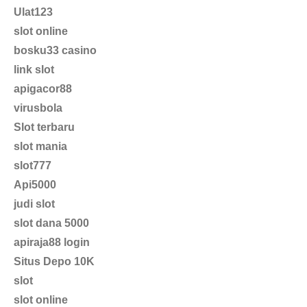
Ulat123
slot online
bosku33 casino
link slot
apigacor88
virusbola
Slot terbaru
slot mania
slot777
Api5000
judi slot
slot dana 5000
apiraja88 login
Situs Depo 10K
slot
slot online