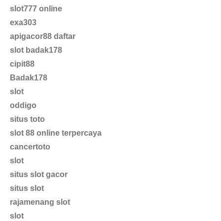
slot777 online
exa303
apigacor88 daftar
slot badak178
cipit88
Badak178
slot
oddigo
situs toto
slot 88 online terpercaya
cancertoto
slot
situs slot gacor
situs slot
rajamenang slot
slot