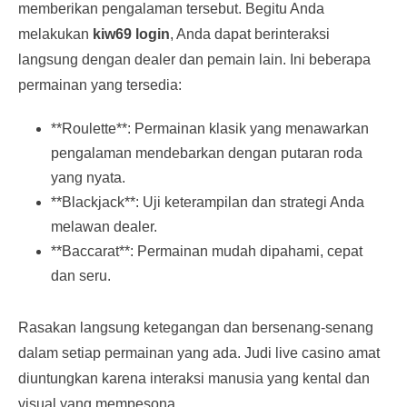
memberikan pengalaman tersebut. Begitu Anda
melakukan
kiw69 login
, Anda dapat berinteraksi
langsung dengan dealer dan pemain lain. Ini beberapa
permainan yang tersedia:
**Roulette**: Permainan klasik yang menawarkan
pengalaman mendebarkan dengan putaran roda
yang nyata.
**Blackjack**: Uji keterampilan dan strategi Anda
melawan dealer.
**Baccarat**: Permainan mudah dipahami, cepat
dan seru.
Rasakan langsung ketegangan dan bersenang-senang
dalam setiap permainan yang ada. Judi live casino amat
diuntungkan karena interaksi manusia yang kental dan
visual yang mempesona.