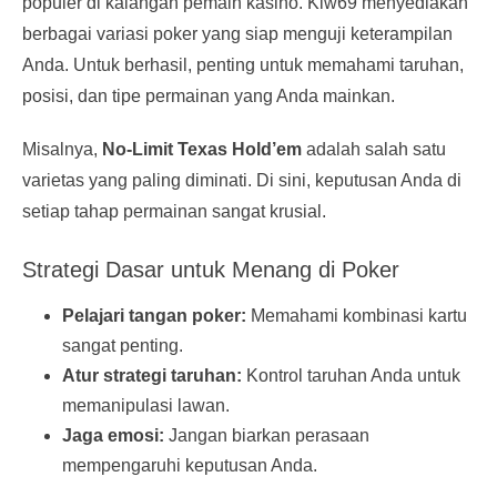
populer di kalangan pemain kasino. Kiw69 menyediakan
berbagai variasi poker yang siap menguji keterampilan
Anda. Untuk berhasil, penting untuk memahami taruhan,
posisi, dan tipe permainan yang Anda mainkan.
Misalnya,
No-Limit Texas Hold’em
adalah salah satu
varietas yang paling diminati. Di sini, keputusan Anda di
setiap tahap permainan sangat krusial.
Strategi Dasar untuk Menang di Poker
Pelajari tangan poker:
Memahami kombinasi kartu
sangat penting.
Atur strategi taruhan:
Kontrol taruhan Anda untuk
memanipulasi lawan.
Jaga emosi:
Jangan biarkan perasaan
mempengaruhi keputusan Anda.