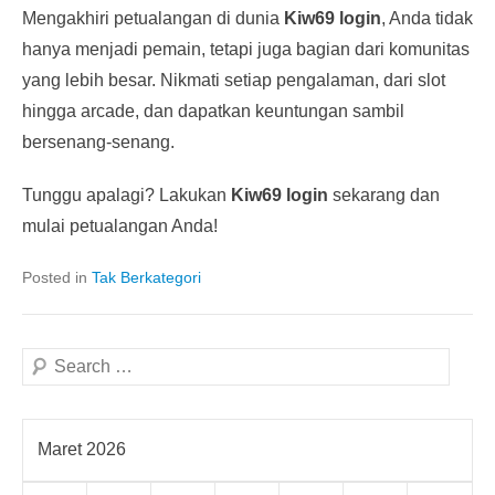
Mengakhiri petualangan di dunia
Kiw69 login
, Anda tidak
hanya menjadi pemain, tetapi juga bagian dari komunitas
yang lebih besar. Nikmati setiap pengalaman, dari slot
hingga arcade, dan dapatkan keuntungan sambil
bersenang-senang.
Tunggu apalagi? Lakukan
Kiw69 login
sekarang dan
mulai petualangan Anda!
Posted in
Tak Berkategori
Search
Maret 2026