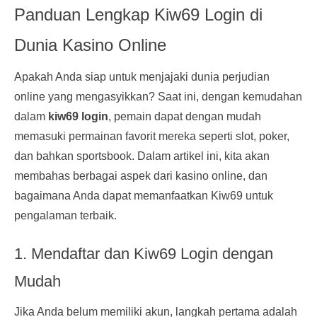
Panduan Lengkap Kiw69 Login di
Dunia Kasino Online
Apakah Anda siap untuk menjajaki dunia perjudian
online yang mengasyikkan? Saat ini, dengan kemudahan
dalam
kiw69 login
, pemain dapat dengan mudah
memasuki permainan favorit mereka seperti slot, poker,
dan bahkan sportsbook. Dalam artikel ini, kita akan
membahas berbagai aspek dari kasino online, dan
bagaimana Anda dapat memanfaatkan Kiw69 untuk
pengalaman terbaik.
1. Mendaftar dan Kiw69 Login dengan
Mudah
Jika Anda belum memiliki akun, langkah pertama adalah