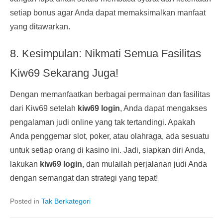
setiap bonus agar Anda dapat memaksimalkan manfaat
yang ditawarkan.
8. Kesimpulan: Nikmati Semua Fasilitas
Kiw69 Sekarang Juga!
Dengan memanfaatkan berbagai permainan dan fasilitas
dari Kiw69 setelah
kiw69 login
, Anda dapat mengakses
pengalaman judi online yang tak tertandingi. Apakah
Anda penggemar slot, poker, atau olahraga, ada sesuatu
untuk setiap orang di kasino ini. Jadi, siapkan diri Anda,
lakukan
kiw69 login
, dan mulailah perjalanan judi Anda
dengan semangat dan strategi yang tepat!
Posted in
Tak Berkategori