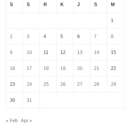
S
S
R
K
J
S
M
1
2
3
4
5
6
7
8
9
10
11
12
13
14
15
16
17
18
19
20
21
22
23
24
25
26
27
28
29
30
31
« Feb
Apr »