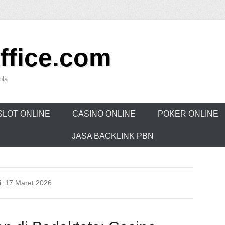
ffice.com
ola
SLOT ONLINE
CASINO ONLINE
POKER ONLINE
JASA BACKLINK PBN
i:
17 Maret 2026