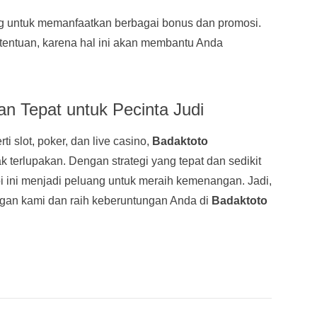
 untuk memanfaatkan berbagai bonus dan promosi.
tentuan, karena hal ini akan membantu Anda
an Tepat untuk Pecinta Judi
 slot, poker, dan live casino,
Badaktoto
terlupakan. Dengan strategi yang tepat dan sedikit
 ini menjadi peluang untuk meraih kemenangan. Jadi,
gan kami dan raih keberuntungan Anda di
Badaktoto