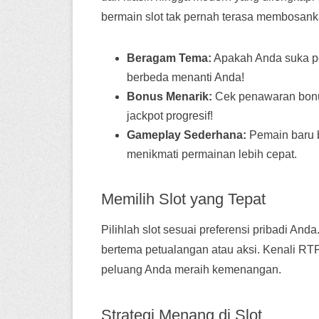
bermain slot tak pernah terasa membosank
Beragam Tema:
Apakah Anda suka pe
berbeda menanti Anda!
Bonus Menarik:
Cek penawaran bonus 
jackpot progresif!
Gameplay Sederhana:
Pemain baru 
menikmati permainan lebih cepat.
Memilih Slot yang Tepat
Pilihlah slot sesuai preferensi pribadi And
bertema petualangan atau aksi. Kenali RTP
peluang Anda meraih kemenangan.
Strategi Menang di Slot