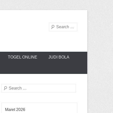
Search
TOGEL ONLINE
JUDI BOLA
Search
Maret 2026