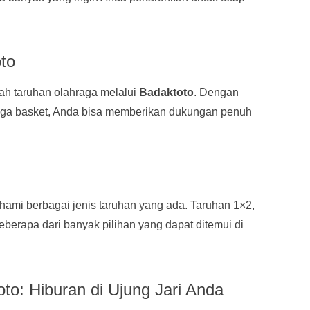
to
h taruhan olahraga melalui
Badaktoto
. Dengan
ingga basket, Anda bisa memberikan dukungan penuh
ami berbagai jenis taruhan yang ada. Taruhan 1×2,
eberapa dari banyak pilihan yang dapat ditemui di
to: Hiburan di Ujung Jari Anda