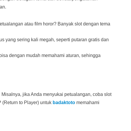
an.
tualangan atau film horor? Banyak slot dengan tema
yang sering kali megah, seperti putaran gratis dan
bisa dengan mudah memahami aturan, sehingga
a. Misalnya, jika Anda menyukai petualangan, coba slot
 (Return to Player) untuk
badaktoto
memahami