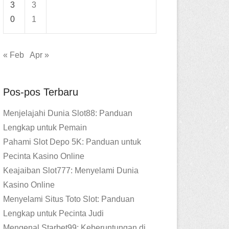
3
3
0
1
« Feb
Apr »
Pos-pos Terbaru
Menjelajahi Dunia Slot88: Panduan
Lengkap untuk Pemain
Pahami Slot Depo 5K: Panduan untuk
Pecinta Kasino Online
Keajaiban Slot777: Menyelami Dunia
Kasino Online
Menyelami Situs Toto Slot: Panduan
Lengkap untuk Pecinta Judi
Mengenal Starbet99: Keberuntungan di