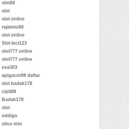
stm88
slot
slot online
rajatoto88
slot online
Slot leci123
slot777 online
slot777 online
exa303
apigacor88 daftar
slot badak178
cipit88
Badak178
slot
oddigo
situs toto