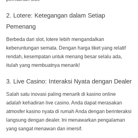
2. Lotere: Ketegangan dalam Setiap
Pemenang
Berbeda dari slot, lotere lebih mengandalkan
keberuntungan semata. Dengan harga tiket yang relatif
rendah, kesempatan untuk menang besar selalu ada,
itulah yang membuatnya menarik!
3. Live Casino: Interaksi Nyata dengan Dealer
Salah satu inovasi paling menarik di kasino online
adalah kehadiran live casino. Anda dapat merasakan
atmosfer kasino nyata di rumah Anda dengan berinteraksi
langsung dengan dealer. Ini menawarkan pengalaman
yang sangat menawan dan imersif.