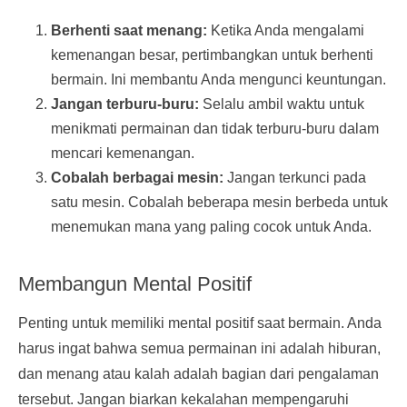
Berhenti saat menang:
Ketika Anda mengalami
kemenangan besar, pertimbangkan untuk berhenti
bermain. Ini membantu Anda mengunci keuntungan.
Jangan terburu-buru:
Selalu ambil waktu untuk
menikmati permainan dan tidak terburu-buru dalam
mencari kemenangan.
Cobalah berbagai mesin:
Jangan terkunci pada
satu mesin. Cobalah beberapa mesin berbeda untuk
menemukan mana yang paling cocok untuk Anda.
Membangun Mental Positif
Penting untuk memiliki mental positif saat bermain. Anda
harus ingat bahwa semua permainan ini adalah hiburan,
dan menang atau kalah adalah bagian dari pengalaman
tersebut. Jangan biarkan kekalahan mempengaruhi