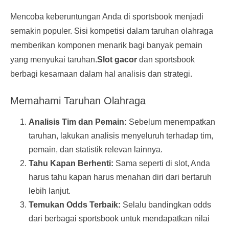
Mencoba keberuntungan Anda di sportsbook menjadi
semakin populer. Sisi kompetisi dalam taruhan olahraga
memberikan komponen menarik bagi banyak pemain
yang menyukai taruhan.
Slot gacor
dan sportsbook
berbagi kesamaan dalam hal analisis dan strategi.
Memahami Taruhan Olahraga
Analisis Tim dan Pemain:
Sebelum menempatkan
taruhan, lakukan analisis menyeluruh terhadap tim,
pemain, dan statistik relevan lainnya.
Tahu Kapan Berhenti:
Sama seperti di slot, Anda
harus tahu kapan harus menahan diri dari bertaruh
lebih lanjut.
Temukan Odds Terbaik:
Selalu bandingkan odds
dari berbagai sportsbook untuk mendapatkan nilai