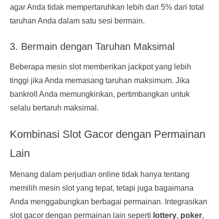
agar Anda tidak mempertaruhkan lebih dari 5% dari total
taruhan Anda dalam satu sesi bermain.
3. Bermain dengan Taruhan Maksimal
Beberapa mesin slot memberikan jackpot yang lebih
tinggi jika Anda memasang taruhan maksimum. Jika
bankroll Anda memungkinkan, pertimbangkan untuk
selalu bertaruh maksimal.
Kombinasi Slot Gacor dengan Permainan
Lain
Menang dalam perjudian online tidak hanya tentang
memilih mesin slot yang tepat, tetapi juga bagaimana
Anda menggabungkan berbagai permainan. Integrasikan
slot gacor dengan permainan lain seperti
lottery
,
poker
,