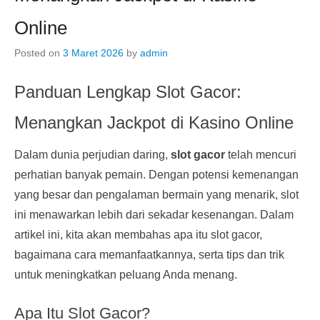
Online
Posted on
3 Maret 2026
by
admin
Panduan Lengkap Slot Gacor:
Menangkan Jackpot di Kasino Online
Dalam dunia perjudian daring,
slot gacor
telah mencuri
perhatian banyak pemain. Dengan potensi kemenangan
yang besar dan pengalaman bermain yang menarik, slot
ini menawarkan lebih dari sekadar kesenangan. Dalam
artikel ini, kita akan membahas apa itu slot gacor,
bagaimana cara memanfaatkannya, serta tips dan trik
untuk meningkatkan peluang Anda menang.
Apa Itu Slot Gacor?