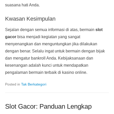
suasana hati Anda.
Kwasan Kesimpulan
Sejalan dengan semua informasi di atas, bermain
slot
gacor
bisa menjadi kegiatan yang sangat
menyenangkan dan menguntungkan jika dilakukan
dengan benar. Selalu ingat untuk bermain dengan bijak
dan mengatur bankroll Anda. Kebijaksanaan dan
kesenangan adalah kunci untuk mendapatkan
pengalaman bermain terbaik di kasino online.
Posted in
Tak Berkategori
Slot Gacor: Panduan Lengkap