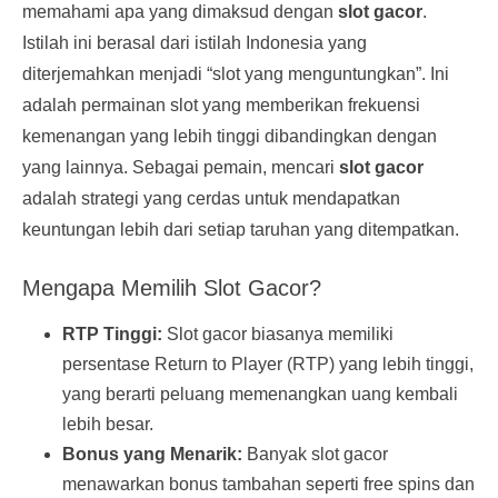
memahami apa yang dimaksud dengan
slot gacor
.
Istilah ini berasal dari istilah Indonesia yang
diterjemahkan menjadi “slot yang menguntungkan”. Ini
adalah permainan slot yang memberikan frekuensi
kemenangan yang lebih tinggi dibandingkan dengan
yang lainnya. Sebagai pemain, mencari
slot gacor
adalah strategi yang cerdas untuk mendapatkan
keuntungan lebih dari setiap taruhan yang ditempatkan.
Mengapa Memilih Slot Gacor?
RTP Tinggi:
Slot gacor biasanya memiliki
persentase Return to Player (RTP) yang lebih tinggi,
yang berarti peluang memenangkan uang kembali
lebih besar.
Bonus yang Menarik:
Banyak slot gacor
menawarkan bonus tambahan seperti free spins dan