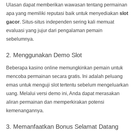
Ulasan dapat memberikan wawasan tentang permainan
apa yang memiliki reputasi baik untuk menyediakan
slot
gacor
. Situs-situs independen sering kali memuat
evaluasi yang jujur dari pengalaman pemain
sebelumnya.
2. Menggunakan Demo Slot
Beberapa kasino online memungkinkan pemain untuk
mencoba permainan secara gratis. Ini adalah peluang
emas untuk menguji slot tertentu sebelum mengeluarkan
uang. Melalui versi demo ini, Anda dapat merasakan
aliran permainan dan memperkirakan potensi
kemenangannya.
3. Memanfaatkan Bonus Selamat Datang