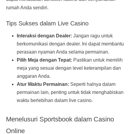
rumah Anda sendiri.
Tips Sukses dalam Live Casino
Interaksi dengan Dealer:
Jangan ragu untuk
berkomunikasi dengan dealer. Ini dapat membantu
perasaan nyaman Anda selama permainan.
Pilih Meja dengan Tepat:
Pastikan untuk memilih
meja yang sesuai dengan level keterampilan dan
anggaran Anda.
Atur Waktu Permainan:
Seperti halnya dalam
permainan lain, penting untuk tidak menghabiskan
waktu berlebihan dalam live casino.
Menelusuri Sportsbook dalam Casino
Online