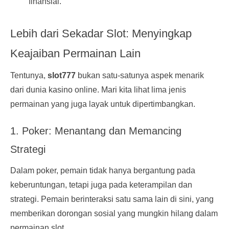
finansial.
Lebih dari Sekadar Slot: Menyingkap
Keajaiban Permainan Lain
Tentunya,
slot777
bukan satu-satunya aspek menarik
dari dunia kasino online. Mari kita lihat lima jenis
permainan yang juga layak untuk dipertimbangkan.
1. Poker: Menantang dan Memancing
Strategi
Dalam poker, pemain tidak hanya bergantung pada
keberuntungan, tetapi juga pada keterampilan dan
strategi. Pemain berinteraksi satu sama lain di sini, yang
memberikan dorongan sosial yang mungkin hilang dalam
permainan slot.