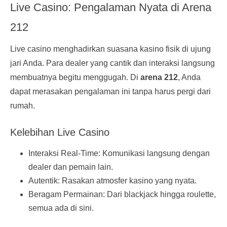
Live Casino: Pengalaman Nyata di Arena
212
Live casino menghadirkan suasana kasino fisik di ujung
jari Anda. Para dealer yang cantik dan interaksi langsung
membuatnya begitu menggugah. Di
arena 212
, Anda
dapat merasakan pengalaman ini tanpa harus pergi dari
rumah.
Kelebihan Live Casino
Interaksi Real-Time: Komunikasi langsung dengan
dealer dan pemain lain.
Autentik: Rasakan atmosfer kasino yang nyata.
Beragam Permainan: Dari blackjack hingga roulette,
semua ada di sini.