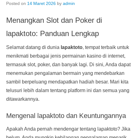
Posted on
14 Maret 2026
by
admin
Menangkan Slot dan Poker di
lapaktoto: Panduan Lengkap
Selamat datang di dunia
lapaktoto
, tempat terbaik untuk
menikmati berbagai jenis permainan kasino di internet,
termasuk slot, poker, dan banyak lagi. Di sini, Anda dapat
menemukan pengalaman bermain yang mendebarkan
sambil berpeluang mendapatkan hadiah besar. Mari kita
telusuri lebih dalam tentang platform ini dan semua yang
ditawarkannya.
Mengenal lapaktoto dan Keuntungannya
Apakah Anda pernah mendengar tentang lapaktoto? Jika
belum, Anda mungkin kehilangan pengalaman menarik