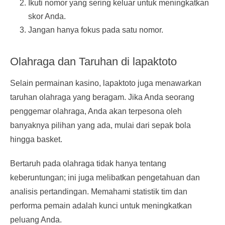
Ikuti nomor yang sering keluar untuk meningkatkan
skor Anda.
Jangan hanya fokus pada satu nomor.
Olahraga dan Taruhan di lapaktoto
Selain permainan kasino, lapaktoto juga menawarkan
taruhan olahraga yang beragam. Jika Anda seorang
penggemar olahraga, Anda akan terpesona oleh
banyaknya pilihan yang ada, mulai dari sepak bola
hingga basket.
Bertaruh pada olahraga tidak hanya tentang
keberuntungan; ini juga melibatkan pengetahuan dan
analisis pertandingan. Memahami statistik tim dan
performa pemain adalah kunci untuk meningkatkan
peluang Anda.