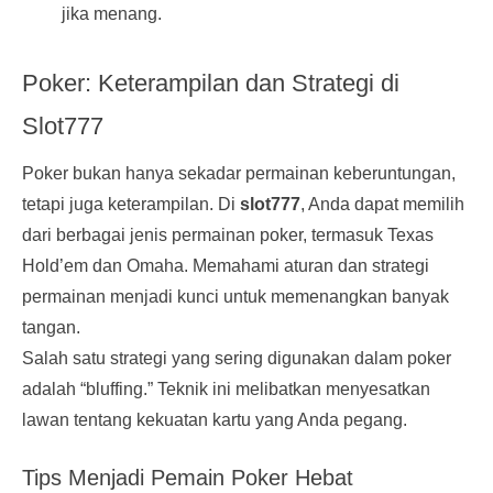
jika menang.
Poker: Keterampilan dan Strategi di
Slot777
Poker bukan hanya sekadar permainan keberuntungan,
tetapi juga keterampilan. Di
slot777
, Anda dapat memilih
dari berbagai jenis permainan poker, termasuk Texas
Hold’em dan Omaha. Memahami aturan dan strategi
permainan menjadi kunci untuk memenangkan banyak
tangan.
Salah satu strategi yang sering digunakan dalam poker
adalah “bluffing.” Teknik ini melibatkan menyesatkan
lawan tentang kekuatan kartu yang Anda pegang.
Tips Menjadi Pemain Poker Hebat