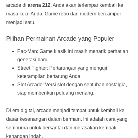
arcade di
arena 212
, Anda akan terlempar kembali ke
masa kecil Anda. Game retro dan modern bercampur
menjadi satu.
Pilihan Permainan Arcade yang Populer
Pac-Man: Game klasik ini masih menarik perhatian
generasi baru.
Street Fighter: Pertarungan yang menguji
keterampilan bertarung Anda.
Slot Arcade: Versi slot dengan sentuhan nostalgia,
siap memberikan peluang menang.
Di era digital, arcade menjadi tempat untuk kembali ke
dasar kesenangan dalam bermain. Ini adalah cara yang
sempurna untuk bersantai dan merasakan kembali
kenangan indah.