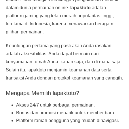
dalam dunia permainan online.
lapaktoto
adalah
platform gaming yang telah meraih popularitas tinggi,
terutama di Indonesia, karena menawarkan beragam
pilihan permainan.
Keuntungan pertama yang pasti akan Anda rasakan
adalah aksesibilitas. Anda dapat bermain dari
kenyamanan rumah Anda, kapan saja, dan di mana saja.
Selain itu, lapaktoto menjamin keamanan data serta
transaksi Anda dengan protokol keamanan yang canggih.
Mengapa Memilih lapaktoto?
Akses 24/7 untuk berbagai permainan.
Bonus dan promosi menarik untuk member baru.
Platform ramah pengguna yang mudah dinavigasi.