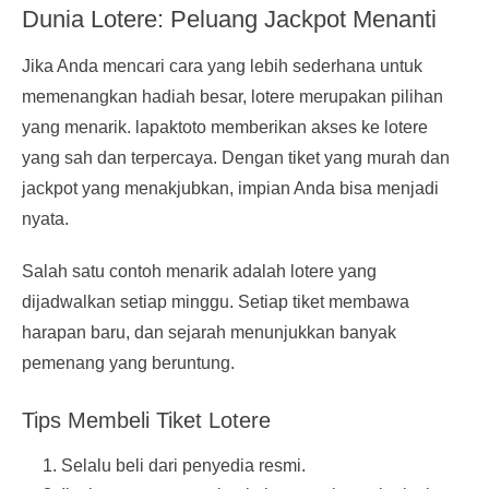
Dunia Lotere: Peluang Jackpot Menanti
Jika Anda mencari cara yang lebih sederhana untuk
memenangkan hadiah besar, lotere merupakan pilihan
yang menarik. lapaktoto memberikan akses ke lotere
yang sah dan terpercaya. Dengan tiket yang murah dan
jackpot yang menakjubkan, impian Anda bisa menjadi
nyata.
Salah satu contoh menarik adalah lotere yang
dijadwalkan setiap minggu. Setiap tiket membawa
harapan baru, dan sejarah menunjukkan banyak
pemenang yang beruntung.
Tips Membeli Tiket Lotere
Selalu beli dari penyedia resmi.