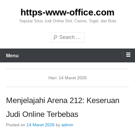
Skip
https-www-office.com
to
content
Seputar Situs Judi Online Slot, Casino, Togel, dan Bola
Search
Menu
Hari:
14 Maret 2026
Menjelajahi Arena 212: Keseruan
Judi Online Terbebas
Posted on
14 Maret 2026
by
admin