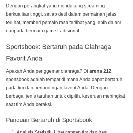
Dengan perangkat yang mendukung streaming
berkualitas tinggi, setiap detil dalam permainan jelas
terlihat, memberi pemain rasa terlibat yang lebih dalam
daripada bermain game tradisional.
Sportsbook: Bertaruh pada Olahraga
Favorit Anda
Apakah Anda penggemar olahraga? Di
arena 212
,
sportsbook adalah tempat di mana Anda dapat bertaruh
pada tim dan pertandingan favorit Anda. Dengan
berbagai jenis taruhan untuk dipilih, keseruan meningkat
saat tim Anda beraksi.
Panduan Bertaruh di Sportsbook
Analisis Statistik: Lihat catatan tim dan hasil