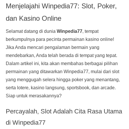
Menjelajahi Winpedia77: Slot, Poker,
dan Kasino Online
Selamat datang di dunia
Winpedia77
, tempat
berkumpulnya para pecinta permainan kasino online!
Jika Anda mencari pengalaman bermain yang
mendebarkan, Anda telah berada di tempat yang tepat.
Dalam artikel ini, kita akan membahas berbagai pilihan
permainan yang ditawarkan Winpedia77, mulai dari slot
yang menggugah selera hingga poker yang menantang,
serta lotere, kasino langsung, sportsbook, dan arcade.
Siap untuk merasakannya?
Percayalah, Slot Adalah Cita Rasa Utama
di Winpedia77