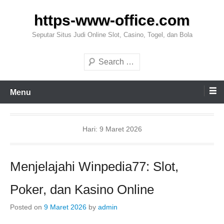
Skip
https-www-office.com
to
content
Seputar Situs Judi Online Slot, Casino, Togel, dan Bola
Search
Menu
Hari:
9 Maret 2026
Menjelajahi Winpedia77: Slot,
Poker, dan Kasino Online
Posted on
9 Maret 2026
by
admin