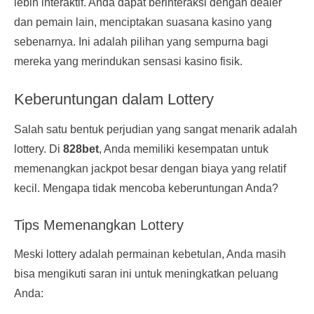
lebih interaktif. Anda dapat berinteraksi dengan dealer
dan pemain lain, menciptakan suasana kasino yang
sebenarnya. Ini adalah pilihan yang sempurna bagi
mereka yang merindukan sensasi kasino fisik.
Keberuntungan dalam Lottery
Salah satu bentuk perjudian yang sangat menarik adalah
lottery. Di
828bet
, Anda memiliki kesempatan untuk
memenangkan jackpot besar dengan biaya yang relatif
kecil. Mengapa tidak mencoba keberuntungan Anda?
Tips Memenangkan Lottery
Meski lottery adalah permainan kebetulan, Anda masih
bisa mengikuti saran ini untuk meningkatkan peluang
Anda: