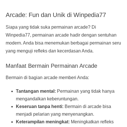
Arcade: Fun dan Unik di Winpedia77
Siapa yang tidak suka permainan arcade? Di
Winpedia77, permainan arcade hadir dengan sentuhan
modern. Anda bisa menemukan berbagai permainan seru
yang menguji refleks dan kecerdasan Anda.
Manfaat Bermain Permainan Arcade
Bermain di bagian arcade memberi Anda:
Tantangan mental:
Permainan yang tidak hanya
mengandalkan keberuntungan.
Keseruan tanpa henti:
Bermain di arcade bisa
menjadi pelarian yang menyenangkan.
Keterampilan meningkat:
Meningkatkan refleks