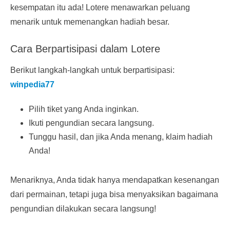
kesempatan itu ada! Lotere menawarkan peluang
menarik untuk memenangkan hadiah besar.
Cara Berpartisipasi dalam Lotere
Berikut langkah-langkah untuk berpartisipasi:
winpedia77
Pilih tiket yang Anda inginkan.
Ikuti pengundian secara langsung.
Tunggu hasil, dan jika Anda menang, klaim hadiah
Anda!
Menariknya, Anda tidak hanya mendapatkan kesenangan
dari permainan, tetapi juga bisa menyaksikan bagaimana
pengundian dilakukan secara langsung!