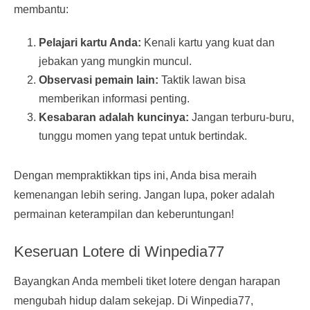
membantu:
Pelajari kartu Anda:
Kenali kartu yang kuat dan
jebakan yang mungkin muncul.
Observasi pemain lain:
Taktik lawan bisa
memberikan informasi penting.
Kesabaran adalah kuncinya:
Jangan terburu-buru,
tunggu momen yang tepat untuk bertindak.
Dengan mempraktikkan tips ini, Anda bisa meraih
kemenangan lebih sering. Jangan lupa, poker adalah
permainan keterampilan dan keberuntungan!
Keseruan Lotere di Winpedia77
Bayangkan Anda membeli tiket lotere dengan harapan
mengubah hidup dalam sekejap. Di Winpedia77,