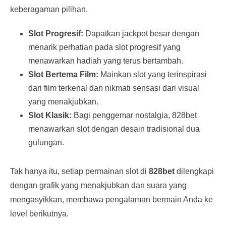
keberagaman pilihan.
Slot Progresif:
Dapatkan jackpot besar dengan
menarik perhatian pada slot progresif yang
menawarkan hadiah yang terus bertambah.
Slot Bertema Film:
Mainkan slot yang terinspirasi
dari film terkenal dan nikmati sensasi dari visual
yang menakjubkan.
Slot Klasik:
Bagi penggemar nostalgia, 828bet
menawarkan slot dengan desain tradisional dua
gulungan.
Tak hanya itu, setiap permainan slot di
828bet
dilengkapi
dengan grafik yang menakjubkan dan suara yang
mengasyikkan, membawa pengalaman bermain Anda ke
level berikutnya.