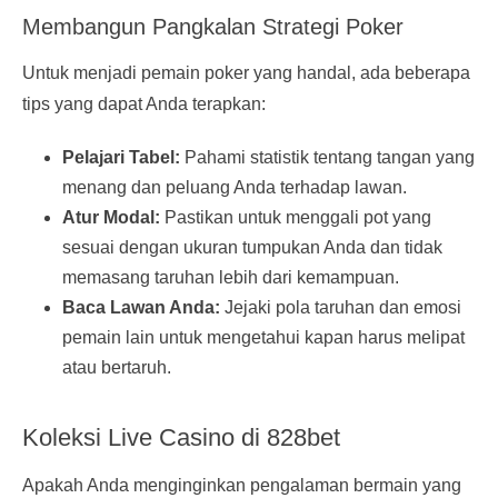
Membangun Pangkalan Strategi Poker
Untuk menjadi pemain poker yang handal, ada beberapa
tips yang dapat Anda terapkan:
Pelajari Tabel:
Pahami statistik tentang tangan yang
menang dan peluang Anda terhadap lawan.
Atur Modal:
Pastikan untuk menggali pot yang
sesuai dengan ukuran tumpukan Anda dan tidak
memasang taruhan lebih dari kemampuan.
Baca Lawan Anda:
Jejaki pola taruhan dan emosi
pemain lain untuk mengetahui kapan harus melipat
atau bertaruh.
Koleksi Live Casino di 828bet
Apakah Anda menginginkan pengalaman bermain yang