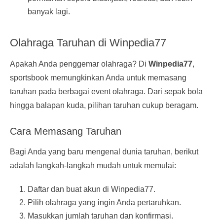
banyak lagi.
Olahraga Taruhan di Winpedia77
Apakah Anda penggemar olahraga? Di
Winpedia77
,
sportsbook memungkinkan Anda untuk memasang
taruhan pada berbagai event olahraga. Dari sepak bola
hingga balapan kuda, pilihan taruhan cukup beragam.
Cara Memasang Taruhan
Bagi Anda yang baru mengenal dunia taruhan, berikut
adalah langkah-langkah mudah untuk memulai:
Daftar dan buat akun di Winpedia77.
Pilih olahraga yang ingin Anda pertaruhkan.
Masukkan jumlah taruhan dan konfirmasi.