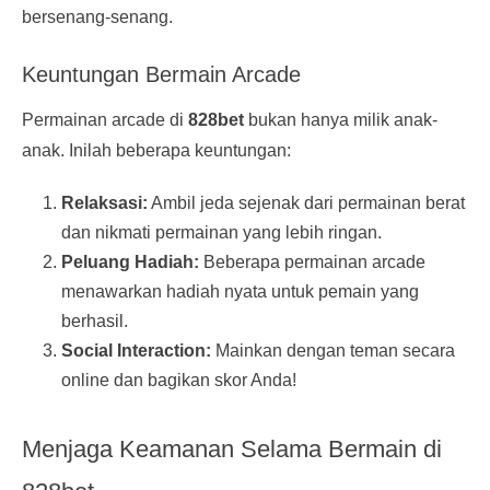
bersenang-senang.
Keuntungan Bermain Arcade
Permainan arcade di
828bet
bukan hanya milik anak-
anak. Inilah beberapa keuntungan:
Relaksasi:
Ambil jeda sejenak dari permainan berat
dan nikmati permainan yang lebih ringan.
Peluang Hadiah:
Beberapa permainan arcade
menawarkan hadiah nyata untuk pemain yang
berhasil.
Social Interaction:
Mainkan dengan teman secara
online dan bagikan skor Anda!
Menjaga Keamanan Selama Bermain di