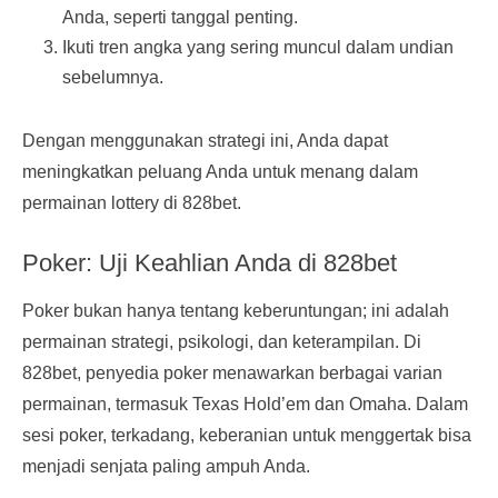
Anda, seperti tanggal penting.
Ikuti tren angka yang sering muncul dalam undian
sebelumnya.
Dengan menggunakan strategi ini, Anda dapat
meningkatkan peluang Anda untuk menang dalam
permainan lottery di 828bet.
Poker: Uji Keahlian Anda di 828bet
Poker bukan hanya tentang keberuntungan; ini adalah
permainan strategi, psikologi, dan keterampilan. Di
828bet, penyedia poker menawarkan berbagai varian
permainan, termasuk Texas Hold’em dan Omaha. Dalam
sesi poker, terkadang, keberanian untuk menggertak bisa
menjadi senjata paling ampuh Anda.