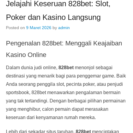
Jelajahi Keseruan 828bet: Slot,
Poker dan Kasino Langsung
Posted on
9 Maret 2026
by
admin
Pengenalan 828bet: Menggali Keajaiban
Kasino Online
Dalam dunia judi online,
828bet
menonjol sebagai
destinasi yang menarik bagi para penggemar game. Baik
Anda seorang penggila slot, pecinta poker, atau penjudi
sportsbook, 828bet menawarkan pengalaman bermain
yang tak tertandingi. Dengan berbagai pilihan permainan
yang menghibur, calon pemain dapat merasakan
keseruan dari kenyamanan rumah mereka.
Lebih dari sekadar situs taruhan,
828bet
menciptakan