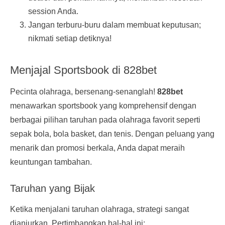
session Anda.
Jangan terburu-buru dalam membuat keputusan;
nikmati setiap detiknya!
Menjajal Sportsbook di 828bet
Pecinta olahraga, bersenang-senanglah!
828bet
menawarkan sportsbook yang komprehensif dengan
berbagai pilihan taruhan pada olahraga favorit seperti
sepak bola, bola basket, dan tenis. Dengan peluang yang
menarik dan promosi berkala, Anda dapat meraih
keuntungan tambahan.
Taruhan yang Bijak
Ketika menjalani taruhan olahraga, strategi sangat
dianjurkan. Pertimbangkan hal-hal ini: