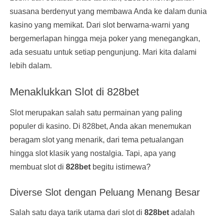
suasana berdenyut yang membawa Anda ke dalam dunia
kasino yang memikat. Dari slot berwarna-warni yang
bergemerlapan hingga meja poker yang menegangkan,
ada sesuatu untuk setiap pengunjung. Mari kita dalami
lebih dalam.
Menaklukkan Slot di 828bet
Slot merupakan salah satu permainan yang paling
populer di kasino. Di 828bet, Anda akan menemukan
beragam slot yang menarik, dari tema petualangan
hingga slot klasik yang nostalgia. Tapi, apa yang
membuat slot di
828bet
begitu istimewa?
Diverse Slot dengan Peluang Menang Besar
Salah satu daya tarik utama dari slot di
828bet
adalah